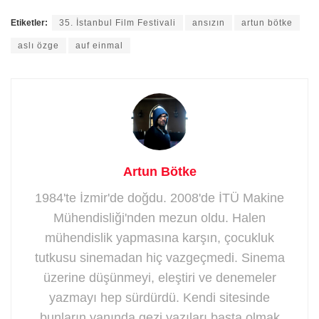
Etiketler:
35. İstanbul Film Festivali
ansızın
artun bötke
aslı özge
auf einmal
Artun Bötke
1984'te İzmir'de doğdu. 2008'de İTÜ Makine
Mühendisliği'nden mezun oldu. Halen
mühendislik yapmasına karşın, çocukluk
tutkusu sinemadan hiç vazgeçmedi. Sinema
üzerine düşünmeyi, eleştiri ve denemeler
yazmayı hep sürdürdü. Kendi sitesinde
bunların yanında gezi yazıları başta olmak