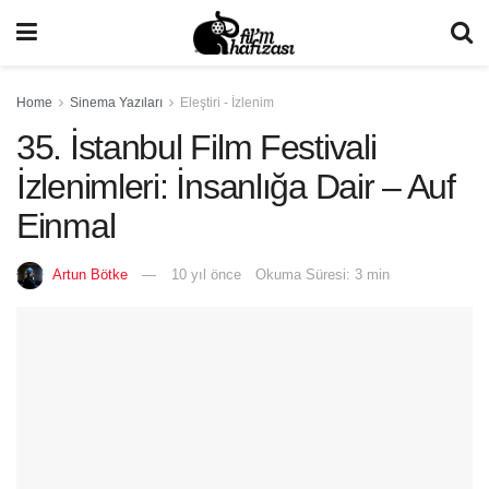
Home
Sinema Yazıları
Eleştiri - İzlenim
35. İstanbul Film Festivali
İzlenimleri: İnsanlığa Dair – Auf
Einmal
Artun Bötke
10 yıl önce
Okuma Süresi: 3 min