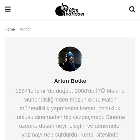
Home
Author
Artun Bötke
1984'te İzmir'de doğdu. 2008'de İTÜ Makine
Mühendisliği'nden mezun oldu. Halen
mühendislik yapmasına karşın, çocukluk
tutkusu sinemadan hiç vazgeçmedi. Sinema
üzerine düşünmeyi, eleştiri ve denemeler
yazmayı hep sürdürdü. Kendi sitesinde