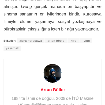
almıştır.
Living
gerçek manada bir başyapıttır ve
sinema sanatının en iyilerinden biridir. Kurosawa
filmiyle; ölüme, yaşamaya, sosyal yozlaşmaya ve
bürokrasinin çıkışızlığına içten bir ağıt yakmaktadır.
Etiketler:
akira kurosawa
artun bötke
ikiru
living
yaşamak
Artun Bötke
1984'te İzmir'de doğdu. 2008'de İTÜ Makine
Mühendisliği'nden mezun oldu. Halen