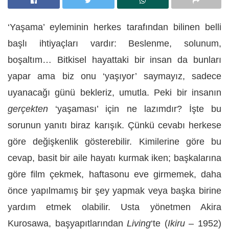
‘Yaşama’ eyleminin herkes tarafından bilinen belli
başlı ihtiyaçları vardır: Beslenme, solunum,
boşaltım… Bitkisel hayattaki bir insan da bunları
yapar ama biz onu ‘yaşıyor’ saymayız, sadece
uyanacağı günü bekleriz, umutla. Peki bir insanın
gerçekten
‘yaşaması’ için ne lazımdır? İşte bu
sorunun yanıtı biraz karışık. Çünkü cevabı herkese
göre değişkenlik gösterebilir. Kimilerine göre bu
cevap, basit bir aile hayatı kurmak iken; başkalarına
göre film çekmek, haftasonu eve girmemek, daha
önce yapılmamış bir şey yapmak veya başka birine
yardım etmek olabilir. Usta yönetmen Akira
Kurosawa, başyapıtlarından
Living
‘te (
Ikiru
– 1952)