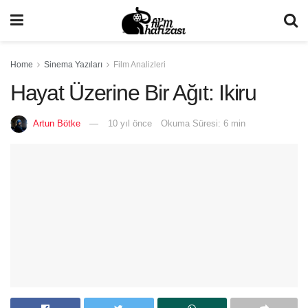
Home
Sinema Yazıları
Film Analizleri
Hayat Üzerine Bir Ağıt: Ikiru
Artun Bötke
10 yıl önce
Okuma Süresi: 6 min