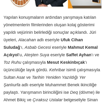
Yapılan konuşmaların ardından yarışmaya katılan
yönetmenlerin filmlerinden oluşan kolaj gösterimi
yapıldı vejürinin belirlediği sonuçlar açıklandı. Jüri
üyeleri,
Alacahan
adlı eseriyle
Ufuk Cihan
Suludağ
’ı,
Asbab Gecesi
eseriyle
Mahmut Kemal
Açıkyol
’u,
Ateşten Suya
eseriyle
Saffet Ayhan
’ı ve
Toz Ruhu
çalışmasıyla
Mesut Keskinbıçak
’ı
üçüncülüğe layık gördü.
Kehribar
isimli çalışmasıyla
Sultan Asar ve
Tarihin Yeniden Yazıldığı Yer
Şanlıurfa
adlı eseriyle Muhammet Benek ikinciliğe
paylaştı. Yarışmanın birinciliğini ise
Deq
(dövme) ile
Ahmet Bikiç ve
Çıraksız Ustalar
belgeseliyle Sinan