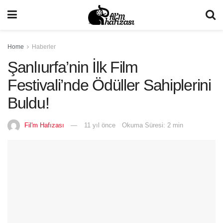
Home
Haberler
Şanlıurfa’nin İlk Film
Festivali’nde Ödüller Sahiplerini
Buldu!
Fil'm Hafızası
11 yıl önce
Okuma Süresi: 2 min