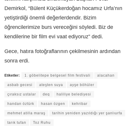
Demirkol, “Bülent Küçükerdoğan hocamız Urfa’nın
yetiştirdiği önemli değerlerdendir. Bizim
öğrencilerimize burs vereceğini söyledi. Biz de
kendilerine bir film evi vaat ediyoruz” dedi.
Gece, hatıra fotoğraflarının çekilmesinin ardından
sonra erdi.
Etiketler:
1. göbelitepe belgesel film festivali
alacahan
asbab gecesi
ateşten suya
ayşe böhüler
çıraksız ustalar
deq
haliliye belediyesi
handan öztürk
hasan özgen
kehribar
mehmet atilla maraş
tarihin yeniden yazıldığı yer şanlıurfa
tarık tufan
Toz Ruhu