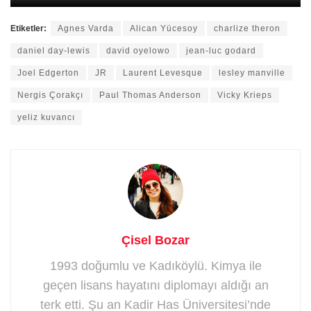
Etiketler:
Agnes Varda
Alican Yücesoy
charlize theron
daniel day-lewis
david oyelowo
jean-luc godard
Joel Edgerton
JR
Laurent Levesque
lesley manville
Nergis Çorakçı
Paul Thomas Anderson
Vicky Krieps
yeliz kuvancı
Çisel Bozar
1993 doğumlu ve Kadıköylü. Kimya ile
geçen lisans hayatını diplomayı aldığı an
terk etti. Şu an Kadir Has Üniversitesi’nde