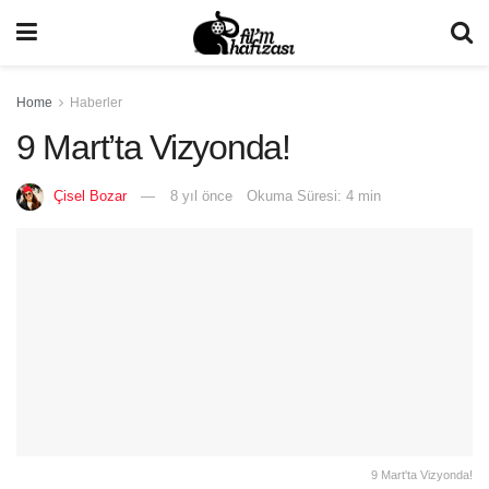
Home
Haberler
9 Mart’ta Vizyonda!
Çisel Bozar
8 yıl önce
Okuma Süresi: 4 min
9 Mart'ta Vizyonda!