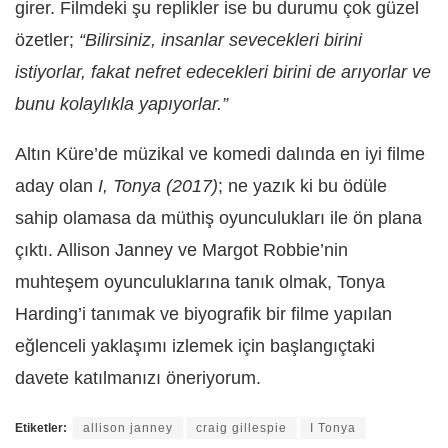
girer. Filmdeki şu replikler ise bu durumu çok güzel
özetler;
“Bilirsiniz, insanlar sevecekleri birini
istiyorlar, fakat nefret edecekleri birini de arıyorlar ve
bunu kolaylıkla yapıyorlar.”
Altın Küre’de müzikal ve komedi dalında en iyi filme
aday olan
I, Tonya (2017)
; ne yazık ki bu ödüle
sahip olamasa da müthiş oyunculukları ile ön plana
çıktı. Allison Janney ve Margot Robbie’nin
muhteşem oyunculuklarına tanık olmak, Tonya
Harding’i tanımak ve biyografik bir filme yapılan
eğlenceli yaklaşımı izlemek için başlangıçtaki
davete katılmanızı öneriyorum.
Etiketler:
allison janney
craig gillespie
I Tonya