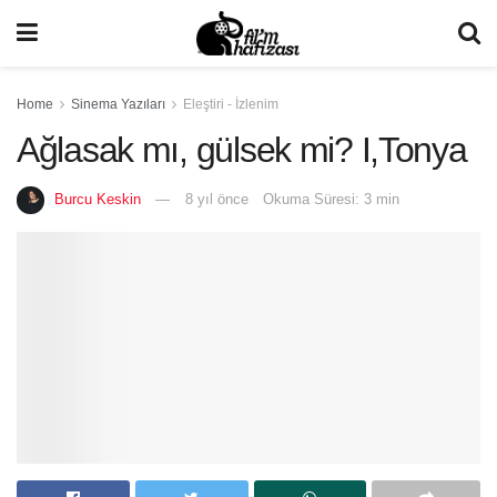
Home
Sinema Yazıları
Eleştiri - İzlenim
Ağlasak mı, gülsek mi? I,Tonya
Burcu Keskin
8 yıl önce
Okuma Süresi: 3 min