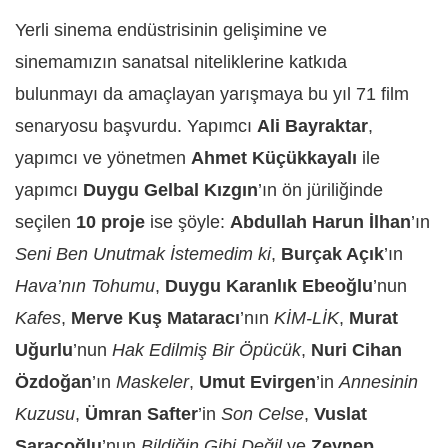
Yerli sinema endüstrisinin gelişimine ve
sinemamızın sanatsal niteliklerine katkıda
bulunmayı da amaçlayan yarışmaya bu yıl 71 film
senaryosu başvurdu. Yapımcı
Ali Bayraktar
,
yapımcı ve yönetmen
Ahmet Küçükkayalı
ile
yapımcı
Duygu Gelbal Kızgın
’ın ön jüriliğinde
seçilen
10 proje
ise şöyle:
Abdullah Harun İ
lhan
’ın
Seni Ben Unutmak İstemedim ki
,
Burçak Açık
’ın
Hava’nın Tohumu
,
Duygu Karanlı
k Ebeo
ğlu
’nun
Kafes
,
Merve Kuş Mataracı
’nın
KİM-LİK
,
Murat
Uğurlu
’nun
Hak Edilmiş Bir Öpücük
,
Nuri Cihan
Özdoğan
’ın
Maskeler
,
Umut Evirgen
’in
Annesinin
Kuzusu
,
Ümran Safter
’in
Son Celse
,
Vuslat
Saraçoğlu
’nun
Bildiğin Gibi Değil
ve
Zeynep