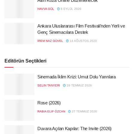
Altın Koza Online Düzenlenecek
HAVVA GÜL
8 EYLÜL 2020
Ankara Uluslararası Film Festivali’nden Yerli ve
Genç Sinemacılara Destek
İREM NAZ GÜVEL
14 AĞUSTOS 2020
Editörün Seçtikleri
Sinemada İklim Krizi: Umut Dolu Yarınlara
SELIN TANYERI
29 TEMMUZ 2026
Rose (2026)
RABIA ELIF ÖZCAN
27 TEMMUZ 2026
Duvara Açılan Kapılar: The Invite (2026)