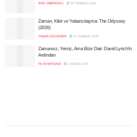
İPEK ÖMERCIKLI
26 TEMMUZ 2026
Zaman, Kibir ve Yabancılaşma: The Odyssey
(2026)
YAŞAR GÜLVEREN
23 TEMMUZ 2026
Zamansız, Yersiz, Ama Bize Dair: David Lynch’in
Ardından
FIL'M HAFIZASI
2 NISAN 2025