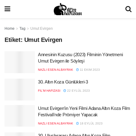
Home
Tag
Umut Evirgen
Etiket:
Umut Evirgen
Annesinin Kuzusu (2023) Filminin Yönetmeni
Umut Evirgen ile Söyleşi
NAZLI ESEN ALBAYRAK
11 EKIM 2023
30. Altın Koza Günlükleri-3
FIL'M HAFIZASI
22 EYLÜL 2023
Umut Evirgen’in Yeni Filmi Adana Altın Koza Film
Festivali’nde Prömiyer Yapacak
NAZLI ESEN ALBAYRAK
18 EYLÜL 2023
30. Uluslararası Adana Altın Koza Film