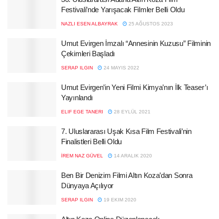
Festivali’nde Yarışacak Filmler Belli Oldu
NAZLI ESEN ALBAYRAK
25 AĞUSTOS 2023
Umut Evirgen İmzalı “Annesinin Kuzusu” Filminin
Çekimleri Başladı
SERAP ILGIN
24 MAYIS 2022
Umut Evirgen’in Yeni Filmi Kimya’nın İlk Teaser’ı
Yayınlandı
ELIF EGE TANERI
28 EYLÜL 2021
7. Uluslararası Uşak Kısa Film Festivali’nin
Finalistleri Belli Oldu
İREM NAZ GÜVEL
14 ARALIK 2020
Ben Bir Denizim Filmi Altın Koza’dan Sonra
Dünyaya Açılıyor
SERAP ILGIN
19 EKIM 2020