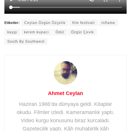
Etiketler:
Ceylan Özgün Özçelik
film festivali
inflame
kaygı
kerem kupacı
Ödül
Özgür Çevik
South By Southwest
Ahmet Ceylan
Haziran 1986’da dünyaya geldi. Kitaplar
okudu. Filmler izledi. Kameramanlık yaptı.
Video kurgu konusunu biraz kurcaladı.
Gazetecilik yaptı. Kâh muhabirlik kâh