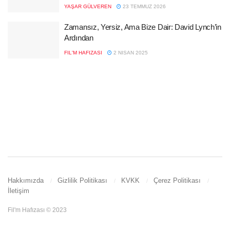
YAŞAR GÜLVEREN
23 TEMMUZ 2026
Zamansız, Yersiz, Ama Bize Dair: David Lynch’in
Ardından
FIL'M HAFIZASI
2 NISAN 2025
Hakkımızda
Gizlilik Politikası
KVKK
Çerez Politikası
İletişim
Fil'm Hafızası © 2023