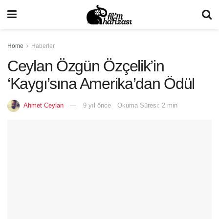
Home
Haberler
Ceylan Özgün Özçelik’in
‘Kaygı’sına Amerika’dan Ödül
Ahmet Ceylan
9 yıl önce
Okuma Süresi: 2 min