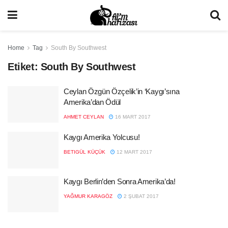
Home
Tag
South By Southwest
Etiket:
South By Southwest
Ceylan Özgün Özçelik’in ‘Kaygı’sına
Amerika’dan Ödül
AHMET CEYLAN
16 MART 2017
Kaygı Amerika Yolcusu!
BETIGÜL KÜÇÜK
12 MART 2017
Kaygı Berlin’den Sonra Amerika’da!
YAĞMUR KARAGÖZ
2 ŞUBAT 2017