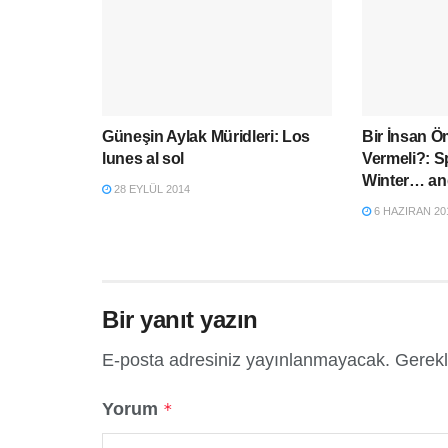
Güneşin Aylak Müridleri: Los
Bir İnsan 
lunes al sol
Vermeli?: S
Winter… an
28 EYLÜL 2014
6 HAZIRAN 20
Bir yanıt yazın
E-posta adresiniz yayınlanmayacak.
Gerekl
Yorum
*