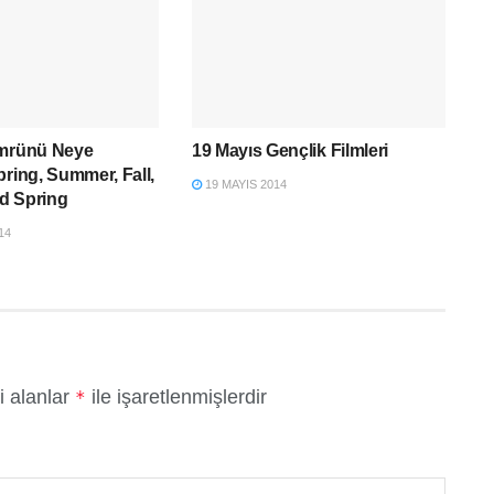
Ömrünü Neye
19 Mayıs Gençlik Filmleri
pring, Summer, Fall,
19 MAYIS 2014
d Spring
14
i alanlar
ile işaretlenmişlerdir
*