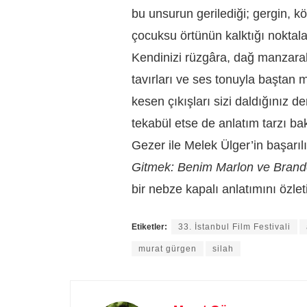
bu unsurun gerilediği; gergin, kö
çocuksu örtünün kalktığı noktala
Kendinizi rüzgâra, dağ manzarala
tavırları ve ses tonuyla baştan 
kesen çıkışları sizi daldığınız d
tekabül etse de anlatım tarzı ba
Gezer ile Melek Ülger’in başar
Gitmek: Benim Marlon ve Bran
bir nebze kapalı anlatımını özlet
Etiketler:
33. İstanbul Film Festivali
murat gürgen
silah