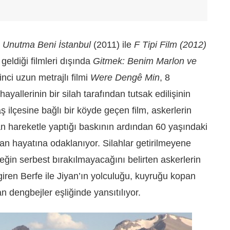
,
Unutma Beni İstanbul
(2011) ile
F Tipi Film
(2012)
geldiği filmleri dışında
Gitmek: Benim Marlon ve
nci uzun metrajlı filmi
Were Dengê Min
, 8
ayallerinin bir silah tarafından tutsak edilişinin
 ilçesine bağlı bir köyde geçen film, askerlerin
an hareketle yaptığı baskının ardından 60 yaşındaki
olan hayatına odaklanıyor. Silahlar getirilmeyene
keğin serbest bırakılmayacağını belirten askerlerin
 giren Berfe ile Jiyan’ın yolculuğu, kuyruğu kopan
tan dengbejler eşliğinde yansıtılıyor.