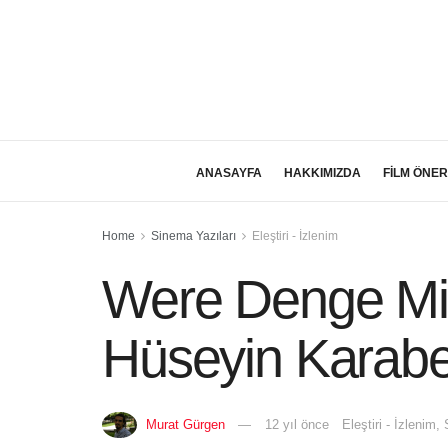
ANASAYFA
HAKKIMIZDA
FİLM ÖNER
Home
Sinema Yazıları
Eleştiri - İzlenim
Were Denge Min
Hüseyin Karabe
Murat Gürgen
12 yıl önce
Eleştiri - İzlenim
,