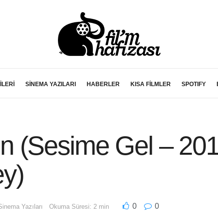
İLERİ
SİNEMA YAZILARI
HABERLER
KISA FİLMLER
SPOTIFY
 (Sesime Gel – 201
y)
0
0
Sinema Yazıları
Okuma Süresi: 2 min