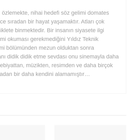
 özlemekte, nihai hedefi söz gelimi domates
nce sıradan bir hayat yaşamaktır. Atları çok
iklete binmektedir. Bir insanın siyasete ilgi
imi okuması gerekmediğini Yıldız Teknik
ilimi bölümünden mezun olduktan sonra
anı didik didik etme sevdası onu sinemayla daha
debiyattan, müzikten, resimden ve daha birçok
yadan bir daha kendini alamamıştır…