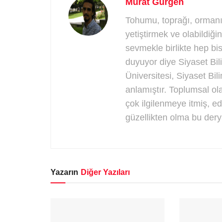
Murat Gürgen
Tohumu, toprağı, ormanı
yetiştirmek ve olabildiği
sevmekle birlikte hep bis
duyuyor diye Siyaset Bil
Üniversitesi, Siyaset B
anlamıştır. Toplumsal ol
çok ilgilenmeye itmiş, e
güzellikten olma bu der
Yazarın
Diğer Yazıları