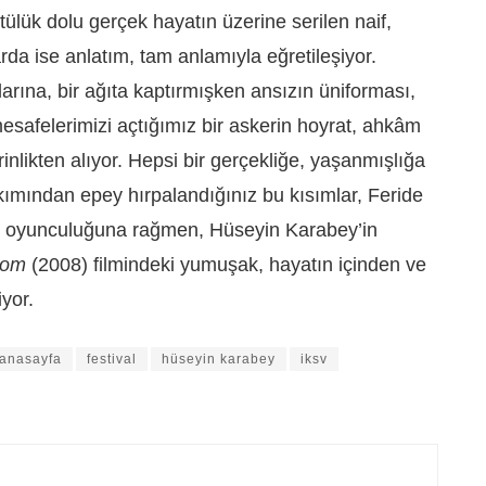
tülük dolu gerçek hayatın üzerine serilen naif,
rda ise anlatım, tam anlamıyla eğretileşiyor.
rına, bir ağıta kaptırmışken ansızın üniforması,
mesafelerimizi açtığımız bir askerin hoyrat, ahkâm
erinlikten alıyor. Hepsi bir gerçekliğe, yaşanmışlığa
kımından epey hırpalandığınız bu kısımlar, Feride
ılı oyunculuğuna rağmen, Hüseyin Karabey’in
dom
(2008) filmindeki yumuşak, hayatın içinden ve
iyor.
anasayfa
festival
hüseyin karabey
iksv