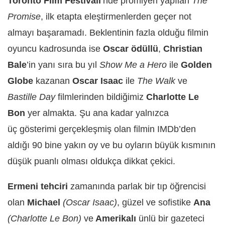
Toronto Film Festivali
’nde prömiyeri yapılan
The
Promise
, ilk etapta eleştirmenlerden geçer not
almayı başaramadı. Beklentinin fazla olduğu filmin
oyuncu kadrosunda ise
Oscar ödüllü
,
Christian
Bale
’in yanı sıra bu yıl
Show Me a Hero
ile
Golden
Globe
kazanan
Oscar Isaac
ile
The Walk
ve
Bastille Day
filmlerinden bildiğimiz
Charlotte Le
Bon
yer almakta. Şu ana kadar yalnızca
üç gösterimi gerçekleşmiş olan filmin IMDb’den
aldığı 90 bine yakın oy ve bu oyların büyük kısmının
düşük puanlı olması oldukça dikkat çekici.
Ermeni tehciri
zamanında parlak bir tıp öğrencisi
olan
Michael
(Oscar Isaac)
, güzel ve sofistike
Ana
(Charlotte Le Bon)
ve
Amerikalı
ünlü bir gazeteci