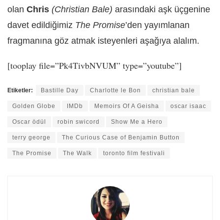
olan
Chris
(Christian Bale)
arasındaki aşk üçgenine
davet edildiğimiz
The Promise
’den yayımlanan
fragmanına göz atmak isteyenleri aşağıya alalım.
[tooplay file=”Pk4TivbNVUM” type=”youtube”]
Etiketler:
Bastille Day
Charlotte le Bon
christian bale
Golden Globe
IMDb
Memoirs Of A Geisha
oscar isaac
Oscar ödül
robin swicord
Show Me a Hero
terry george
The Curious Case of Benjamin Button
The Promise
The Walk
toronto film festivali