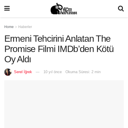
Home
Haberler
Ermeni Tehcirini Anlatan The
Promise Filmi IMDb’den Kötü
Oy Aldı
Serel İğrek
10 yıl önce
Okuma Süresi: 2 min