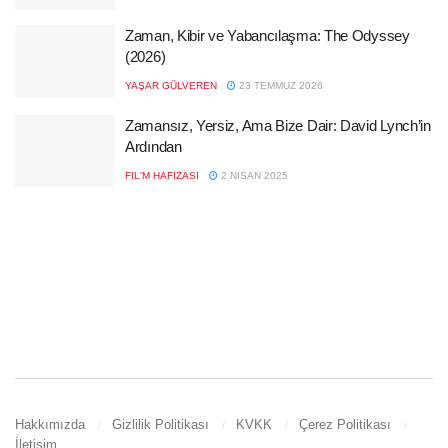
Zaman, Kibir ve Yabancılaşma: The Odyssey
(2026)
YAŞAR GÜLVEREN
23 TEMMUZ 2026
Zamansız, Yersiz, Ama Bize Dair: David Lynch’in
Ardından
FIL'M HAFIZASI
2 NISAN 2025
Hakkımızda
Gizlilik Politikası
KVKK
Çerez Politikası
İletişim