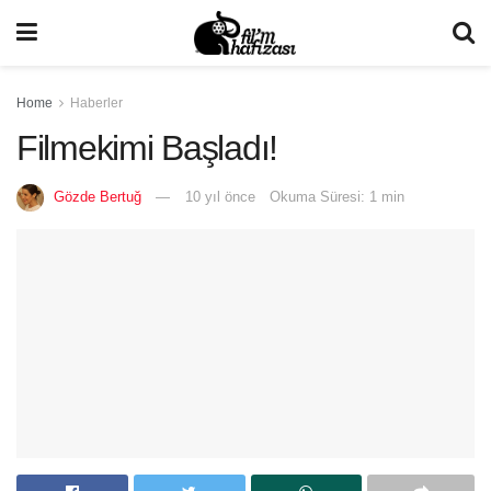
Home
Haberler
Filmekimi Başladı!
Gözde Bertuğ
10 yıl önce
Okuma Süresi: 1 min