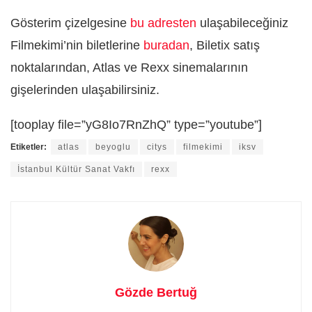
Gösterim çizelgesine
bu adresten
ulaşabileceğiniz
Filmekimi’nin biletlerine
buradan
, Biletix satış
noktalarından, Atlas ve Rexx sinemalarının
gişelerinden ulaşabilirsiniz.
[tooplay file=”yG8Io7RnZhQ” type=”youtube”]
Etiketler:
atlas
beyoglu
citys
filmekimi
iksv
İstanbul Kültür Sanat Vakfı
rexx
Gözde Bertuğ