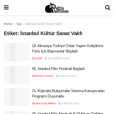
Home
Tag
İstanbul Kültür Sanat Vakfı
Etiket:
İstanbul Kültür Sanat Vakfı
16. Almanya-Türkiye Ortak Yapım Geliştirme
Fonu İçin Başvurular Başladı
ELIF ARI
25 HAZIRAN 2026
45. İstanbul Film Festivali Başladı
İREM NAZ GÜVEL
9 NISAN 2026
21. Köprüde Buluşmalar Sinema Konuşmaları
Programı Duyuruldu
SEHER KIZILIRMAK
3 NISAN 2026
45. İstanbul Film Festivali 9-19 Nisan Tarihleri