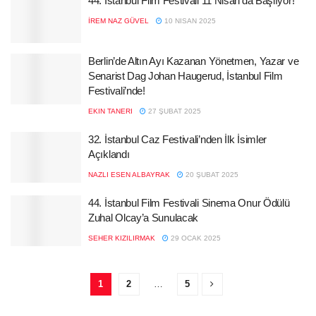
44. İstanbul Film Festivali 11 Nisan’da Başlıyor!
İREM NAZ GÜVEL
10 NISAN 2025
Berlin’de Altın Ayı Kazanan Yönetmen, Yazar ve
Senarist Dag Johan Haugerud, İstanbul Film
Festivali’nde!
EKIN TANERI
27 ŞUBAT 2025
32. İstanbul Caz Festivali’nden İlk İsimler
Açıklandı
NAZLI ESEN ALBAYRAK
20 ŞUBAT 2025
44. İstanbul Film Festivali Sinema Onur Ödülü
Zuhal Olcay’a Sunulacak
SEHER KIZILIRMAK
29 OCAK 2025
1
2
…
5