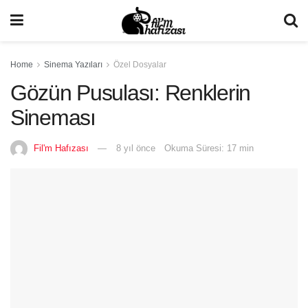
Home
Sinema Yazıları
Özel Dosyalar
Gözün Pusulası: Renklerin
Sineması
Fil'm Hafızası
8 yıl önce
Okuma Süresi: 17 min