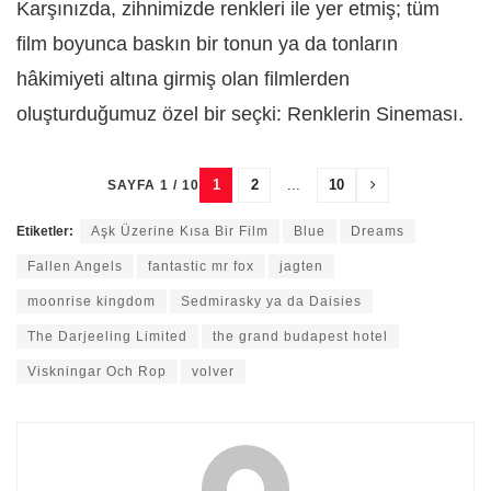
Karşınızda, zihnimizde renkleri ile yer etmiş; tüm
film boyunca baskın bir tonun ya da tonların
hâkimiyeti altına girmiş olan filmlerden
oluşturduğumuz özel bir seçki: Renklerin Sineması.
1
2
...
10
SAYFA 1 / 10
Etiketler:
Aşk Üzerine Kısa Bir Film
Blue
Dreams
Fallen Angels
fantastic mr fox
jagten
moonrise kingdom
Sedmirasky ya da Daisies
The Darjeeling Limited
the grand budapest hotel
Viskningar Och Rop
volver