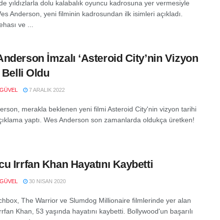
nde yıldızlarla dolu kalabalık oyuncu kadrosuna yer vermesiyle
es Anderson, yeni filminin kadrosundan ilk isimleri açıkladı.
hası ve ...
nderson İmzalı ‘Asteroid City’nin Vizyon
 Belli Oldu
 GÜVEL
7 ARALIK 2022
rson, merakla beklenen yeni filmi Asteroid City'nin vizyon tarihi
li açıklama yaptı. Wes Anderson son zamanlarda oldukça üretken!
u Irrfan Khan Hayatını Kaybetti
 GÜVEL
30 NISAN 2020
hbox, The Warrior ve Slumdog Millionaire filmlerinde yer alan
rrfan Khan, 53 yaşında hayatını kaybetti. Bollywood'un başarılı