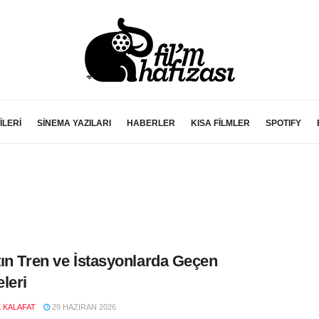
İLERİ
SİNEMA YAZILARI
HABERLER
KISA FİLMLER
SPOTIFY
d
ın Tren ve İstasyonlarda Geçen
leri
K KALAFAT
29 HAZIRAN 2026