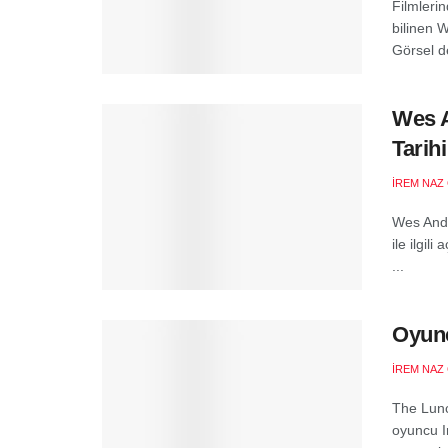
Filmleri
bilinen W
Görsel de
Wes A
Tarihi
İREM NAZ
Wes Ande
ile ilgi
...
Oyunc
İREM NAZ
The Lunc
oyuncu I