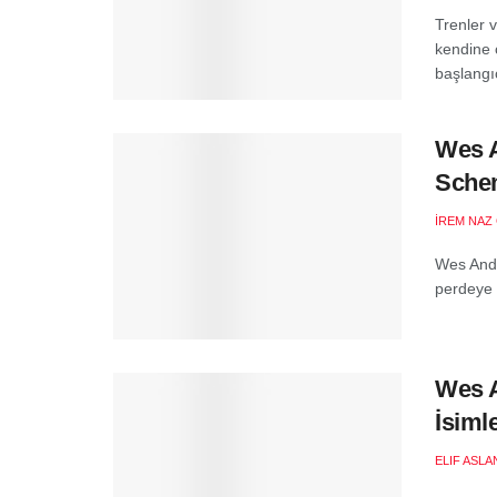
Trenler 
kendine 
başlangıc
Wes A
Schem
İREM NAZ
Wes Ande
perdeye g
Wes A
İsiml
ELIF ASLA