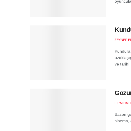
oyuncular
Kundu
ZEYNEP E
Kundura 
uzaklaşıp
ve tarihi .
Gözün
FIL'M HAF
Bazen ge
sinema, g