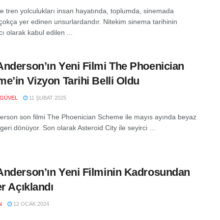
ve tren yolculukları insan hayatında, toplumda, sinemada
çokça yer edinen unsurlardandır. Nitekim sinema tarihinin
ı olarak kabul edilen ...
nderson’ın Yeni Filmi The Phoenician
e’in Vizyon Tarihi Belli Oldu
 GÜVEL
11 ŞUBAT 2025
rson son filmi The Phoenician Scheme ile mayıs ayında beyaz
eri dönüyor. Son olarak Asteroid City ile seyirci ...
nderson’ın Yeni Filminin Kadrosundan
er Açıklandı
N
12 OCAK 2024