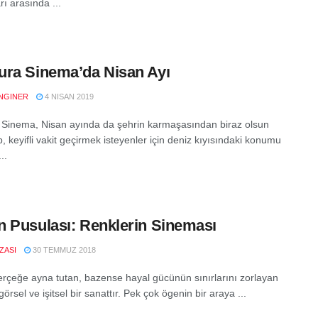
ı arasında ...
ra Sinema’da Nisan Ayı
NGINER
4 NISAN 2019
Sinema, Nisan ayında da şehrin karmaşasından biraz olsun
, keyifli vakit geçirmek isteyenler için deniz kıyısındaki konumu
..
 Pusulası: Renklerin Sineması
IZASI
30 TEMMUZ 2018
rçeğe ayna tutan, bazense hayal gücünün sınırlarını zorlayan
örsel ve işitsel bir sanattır. Pek çok ögenin bir araya ...