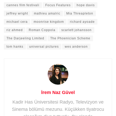
cannes film festivali
Focus Features
hope davis
jeffrey wright
mathieu amalric
Mia Threapleton
michael cera
moonrise kingdom
richard ayoade
riz ahmed
Roman Coppola
scarlett johansson
The Darjeeling Limited
The Phoenician Scheme
tom hanks
universal pictures
wes anderson
İrem Naz Güvel
Kadir Has Üniversitesi Radyo, Televizyon ve
Sinema bölümü mezunu. Küçükken tiyatrocu