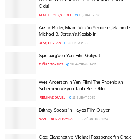
Oldu!
AHMET EGE ÇAKIREL
1 ŞUBAT 2026
Austin Butler, Miami Vice’ın Yeniden Çekiminde
Michael B. Jordan’a Katılabilir!
ULAŞ CEYLAN
26 EKIM 2025
Spielberg’den Yeni Film Geliyor!
TUĞBA TOKSÖZ
28 HAZIRAN 2025
Wes Anderson’ın Yeni Filmi The Phoenician
Scheme’in Vizyon Tarihi Belli Oldu
İREM NAZ GÜVEL
11 ŞUBAT 2025
Britney Spears’ın Hayatı Film Oluyor
NAZLI ESEN ALBAYRAK
2 AĞUSTOS 2024
Cate Blanchett ve Michael Fassbender’ın Ortak