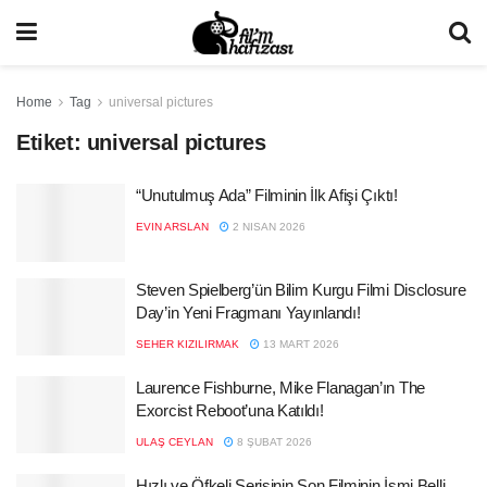
Home
Tag
universal pictures
Etiket:
universal pictures
“Unutulmuş Ada” Filminin İlk Afişi Çıktı!
EVIN ARSLAN
2 NISAN 2026
Steven Spielberg’ün Bilim Kurgu Filmi Disclosure
Day’in Yeni Fragmanı Yayınlandı!
SEHER KIZILIRMAK
13 MART 2026
Laurence Fishburne, Mike Flanagan’ın The
Exorcist Reboot’una Katıldı!
ULAŞ CEYLAN
8 ŞUBAT 2026
Hızlı ve Öfkeli Serisinin Son Filminin İsmi Belli