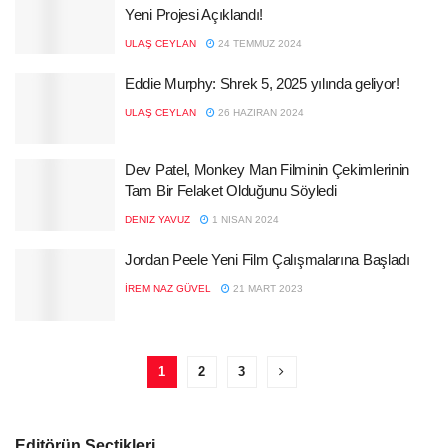
Yeni Projesi Açıklandı!
ULAŞ CEYLAN
24 TEMMUZ 2024
Eddie Murphy: Shrek 5, 2025 yılında geliyor!
ULAŞ CEYLAN
26 HAZIRAN 2024
Dev Patel, Monkey Man Filminin Çekimlerinin
Tam Bir Felaket Olduğunu Söyledi
DENIZ YAVUZ
1 NISAN 2024
Jordan Peele Yeni Film Çalışmalarına Başladı
İREM NAZ GÜVEL
21 MART 2023
1
2
3
Editörün Seçtikleri