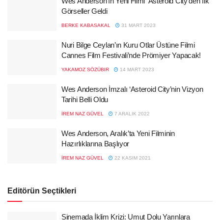
Wes Anderson’ın Yeni Filmi ‘Asteroid City’den İlk
Görseller Geldi
BERKE KABASAKAL
31 MART 2023
Nuri Bilge Ceylan’ın Kuru Otlar Üstüne Filmi
Cannes Film Festivali’nde Prömiyer Yapacak!
YAKAMOZ SÖZÜBIR
14 MART 2023
Wes Anderson İmzalı ‘Asteroid City’nin Vizyon
Tarihi Belli Oldu
İREM NAZ GÜVEL
7 ARALIK 2022
Wes Anderson, Aralık’ta Yeni Filminin
Hazırlıklarına Başlıyor
İREM NAZ GÜVEL
22 KASIM 2021
Editörün Seçtikleri
Sinemada İklim Krizi: Umut Dolu Yarınlara