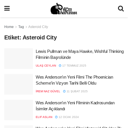
Home
Tag
Asteroid City
Etiket:
Asteroid City
Lewis Pullman ve Maya Hawke, Wishful Thinking
Filminin Başrolünde
ULAŞ CEYLAN
17 TEMMUZ 2025
Wes Anderson’ın Yeni Filmi The Phoenician
Scheme’in Vizyon Tarihi Belli Oldu
İREM NAZ GÜVEL
11 ŞUBAT 2025
Wes Anderson’ın Yeni Filminin Kadrosundan
İsimler Açıklandı
ELIF ASLAN
12 OCAK 2024