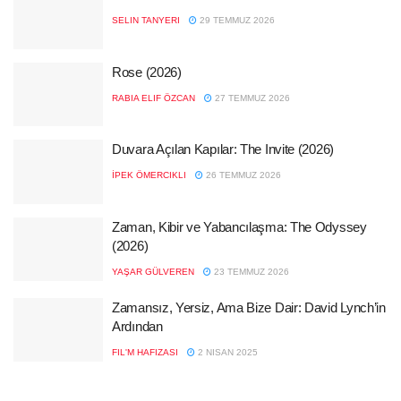
SELIN TANYERI
29 TEMMUZ 2026
Rose (2026)
RABIA ELIF ÖZCAN
27 TEMMUZ 2026
Duvara Açılan Kapılar: The Invite (2026)
İPEK ÖMERCIKLI
26 TEMMUZ 2026
Zaman, Kibir ve Yabancılaşma: The Odyssey
(2026)
YAŞAR GÜLVEREN
23 TEMMUZ 2026
Zamansız, Yersiz, Ama Bize Dair: David Lynch’in
Ardından
FIL'M HAFIZASI
2 NISAN 2025