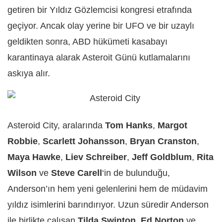
getiren bir Yıldız Gözlemcisi kongresi etrafında
geçiyor.
Ancak olay yerine bir UFO ve bir uzaylı
geldikten sonra, ABD hükümeti kasabayı
karantinaya alarak Asteroit Günü kutlamalarını
askıya alır.
Asteroid City, aralarında
Tom Hanks
,
Margot
Robbie
,
Scarlett Johansson
,
Bryan Cranston
,
Maya Hawke
,
Liev Schreiber
,
Jeff Goldblum
,
Rita
Wilson
ve
Steve Carell
‘in de bulunduğu,
Anderson’ın hem yeni gelenlerini hem de müdavim
yıldız isimlerini barındırıyor.
Uzun süredir Anderson
ile birlikte çalışan
Tilda Swinton
,
Ed Norton
ve