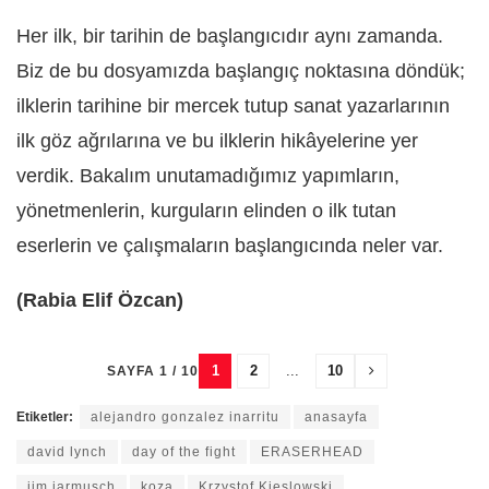
Her ilk, bir tarihin de başlangıcıdır aynı zamanda.
Biz de bu dosyamızda başlangıç noktasına döndük;
ilklerin tarihine bir mercek tutup sanat yazarlarının
ilk göz ağrılarına ve bu ilklerin hikâyelerine yer
verdik. Bakalım unutamadığımız yapımların,
yönetmenlerin, kurguların elinden o ilk tutan
eserlerin ve çalışmaların başlangıcında neler var.
(Rabia Elif Özcan)
1
2
...
10
SAYFA 1 / 10
Etiketler:
alejandro gonzalez inarritu
anasayfa
david lynch
day of the fight
ERASERHEAD
jim jarmusch
koza
Krzystof Kieslowski