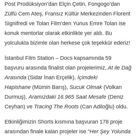
Post Prodüksiyon’dan Elçin Çetin, Fongogo’dan
Zülfü Cem Ateş, Fransız Kültür Merkezinden Florent
Signifredi ve Tolan Film’den Yunus Emre Tolan ise
konuk mentorlar olarak etkinlikte yer aldı. Bu
yolculukta bizimle olan herkese çok teşekkür ederiz!
İstanbul Film Station – Docs kapsamında 59
başvuru arasında finalist olan projelerimiz,
At ile Dağ
Arasında
(Sidar İnan Erçelik),
İçimdeki
Hapishane
(Mümin Barış),
Sucuk Olmak
(Volkan
Durmuş),
Aramızdaki 16.965 Saat Mesafe
(Deniz
Ceyhan) ve
Tracing The Roots
(Can Adiloğlu) oldu.
Etkinliğimizin Shorts kısmına başvuran 178 proje
arasından finale kalan projeler ise “
Her Şey Yolunda