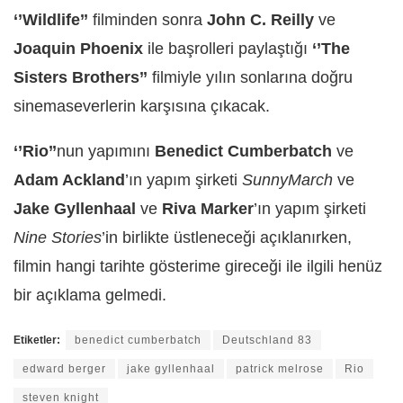
‘’Wildlife’’
filminden sonra
John C. Reilly
ve
Joaquin Phoenix
ile başrolleri paylaştığı
‘’The
Sisters Brothers’’
filmiyle yılın sonlarına doğru
sinemaseverlerin karşısına çıkacak.
‘’Rio’’
nun yapımını
Benedict Cumberbatch
ve
Adam Ackland
’ın yapım şirketi
SunnyMarch
ve
Jake Gyllenhaal
ve
Riva Marker
’ın yapım şirketi
Nine Stories
’in birlikte üstleneceği açıklanırken,
filmin hangi tarihte gösterime gireceği ile ilgili henüz
bir açıklama gelmedi.
Etiketler:
benedict cumberbatch
Deutschland 83
edward berger
jake gyllenhaal
patrick melrose
Rio
steven knight