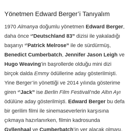
Yönetmen Edward Berger’i Tanıyalım
1970
Almanya
doğumlu yönetmen
Edward Berger
,
daha önce
‘’Deutschland 83’’
dizisi ile yakaladığı
başarıyı
‘’Patrick Melrose’’
ile de sürdürmüş,
Benedict Cumberbatch
,
Jennifer Jason Leigh
ve
Hugo Weaving
’in başrollerde olduğu mini dizi
birçok dalda
Emmy
ödüllerine aday gösterilmişti.
Yine Berger’in yönettiği ve 2014 yılında gösterime
giren
‘’Jack’’
ise
Berlin Film Festivali
’nde
Altın Ayı
ödülüne aday gösterilmişti.
Edward Berger
bu defa
bir gerilim filmi ile sinemaseverlerin karşısına
çıkmaya hazırlanırken, filmin kadrosunda
Gyllenhaal
ve
Cumberbatch
’in yer alacak olması,