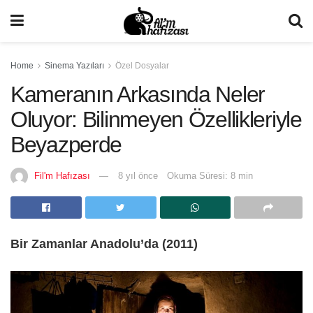
Home
Sinema Yazıları
Özel Dosyalar
Kameranın Arkasında Neler
Oluyor: Bilinmeyen Özellikleriyle
Beyazperde
Fil'm Hafızası
8 yıl önce
Okuma Süresi: 8 min
Bir Zamanlar Anadolu’da (2011)