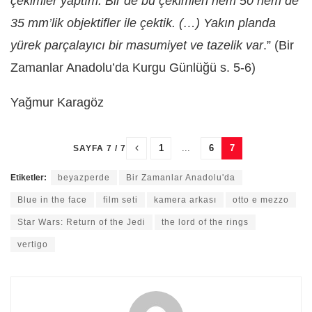
çekimler yaptım. Bir de bu çekimleri hem 50 hem de
35 mm’lik objektifler ile çektik. (…) Yakın planda
yürek parçalayıcı bir masumiyet ve tazelik var
.” (Bir
Zamanlar Anadolu’da Kurgu Günlüğü s. 5-6)
Yağmur Karagöz
1
...
6
7
SAYFA 7 / 7
Etiketler:
beyazperde
Bir Zamanlar Anadolu'da
Blue in the face
film seti
kamera arkası
otto e mezzo
Star Wars: Return of the Jedi
the lord of the rings
vertigo