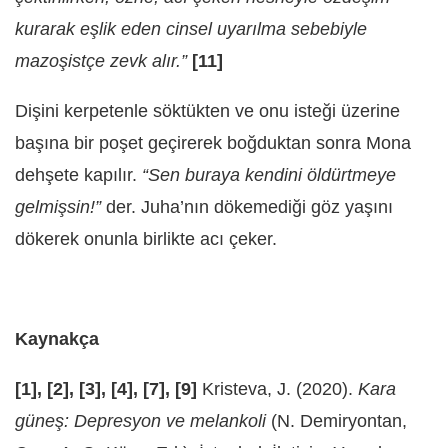
kurarak eşlik eden cinsel uyarılma sebebiyle
mazoşistçe zevk alır.”
[11]
Dişini kerpetenle söktükten ve onu isteği üzerine
başına bir poşet geçirerek boğduktan sonra Mona
dehşete kapılır.
“Sen buraya kendini öldürtmeye
gelmişsin!”
der. Juha’nın dökemediği göz yaşını
dökerek onunla birlikte acı çeker.
Kaynakça
[1], [2], [3], [4], [7], [9]
Kristeva, J. (2020).
Kara
güneş: Depresyon ve melankoli
(N. Demiryontan,