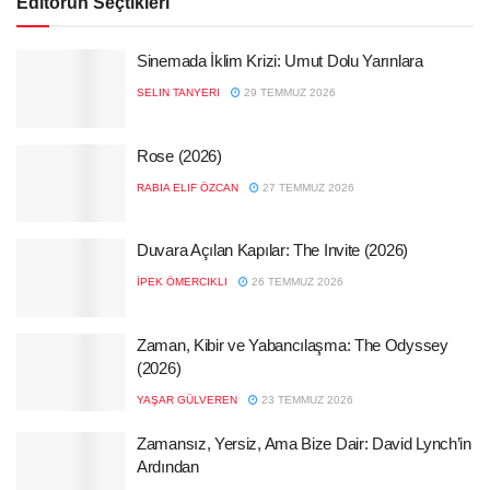
Editörün Seçtikleri
Sinemada İklim Krizi: Umut Dolu Yarınlara
SELIN TANYERI
29 TEMMUZ 2026
Rose (2026)
RABIA ELIF ÖZCAN
27 TEMMUZ 2026
Duvara Açılan Kapılar: The Invite (2026)
İPEK ÖMERCIKLI
26 TEMMUZ 2026
Zaman, Kibir ve Yabancılaşma: The Odyssey
(2026)
YAŞAR GÜLVEREN
23 TEMMUZ 2026
Zamansız, Yersiz, Ama Bize Dair: David Lynch’in
Ardından