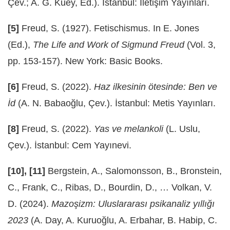
Çev.; A. G. Küey, Ed.). İstanbul: İletişim Yayınları.
[5]
Freud, S. (1927). Fetischismus. In E. Jones
(Ed.),
The Life and Work of Sigmund Freud
(Vol. 3,
pp. 153-157). New York: Basic Books.
[6]
Freud, S. (2022).
Haz ilkesinin ötesinde: Ben ve
İd
(A. N. Babaoğlu, Çev.). İstanbul: Metis Yayınları.
[8]
Freud, S. (2022).
Yas ve melankoli
(L. Uslu,
Çev.). İstanbul: Cem Yayınevi.
[10], [11]
Bergstein, A., Salomonsson, B., Bronstein,
C., Frank, C., Ribas, D., Bourdin, D., … Volkan, V.
D. (2024).
Mazoşizm: Uluslararası psikanaliz yıllığı
2023
(A. Day, A. Kuruoğlu, A. Erbahar, B. Habip, C.