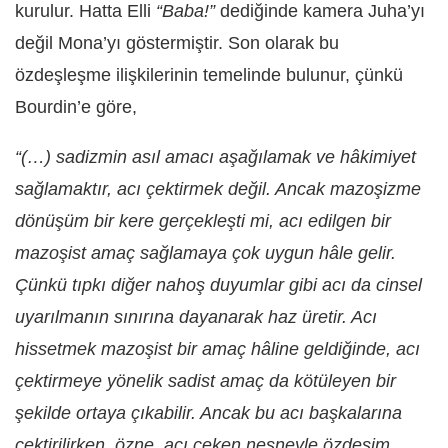
kurulur. Hatta Elli
“Baba!”
dediğinde kamera Juha’yı
değil Mona’yı göstermiştir. Son olarak bu
özdeşleşme ilişkilerinin temelinde bulunur, çünkü
Bourdin’e göre,
“(…) sadizmin asıl amacı aşağılamak ve hâkimiyet
sağlamaktır, acı çektirmek değil. Ancak mazoşizme
dönüşüm bir kere gerçekleşti mi, acı edilgen bir
mazoşist amaç sağlamaya çok uygun hâle gelir.
Çünkü tıpkı diğer nahoş duyumlar gibi acı da cinsel
uyarılmanın sınırına dayanarak haz üretir. Acı
hissetmek mazoşist bir amaç hâline geldiğinde, acı
çektirmeye yönelik sadist amaç da kötüleyen bir
şekilde ortaya çıkabilir. Ancak bu acı başkalarına
çektirilirken, özne, acı çeken nesneyle özdeşim