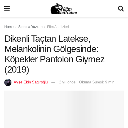
Home
Sinema Yazıları
Film Analizleri
Dikenli Taçtan Latekse,
Melankolinin Gölgesinde:
Köpekler Pantolon Giymez
(2019)
Ayşe Ekin Sağıroğlu
2 yıl önce
Okuma Süresi: 9 min