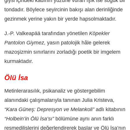
giysi içindeki kadının yüzüne vuran ışık ise soğuk bir
tondadır. Böylece seyircinin bakışı alan derinliğinde
gezinmek yerine yakın bir yerde hapsolmaktadır.
J.-P. Valkeapää tarafından yönetilen
Köpekler
Pantolon Giymez,
yasın patolojik hâle gelerek
mazoşizmin sınırlarını zorladığı poetik bir imgelem
kurmaktadır.
Ölü İsa
Metinlerarasılık, psikanaliz ve göstergebilim
alanındaki çalışmalarıyla tanınan Julia Kristeva,
“Kara Güneş: Depresyon ve Melankoli”
adlı kitabının
“Holbein’in Ölü İsa’sı”
bölümüne aynı anın farklı
resmedilişlerini değerlendirerek başlar ve Ölü İsa’nın