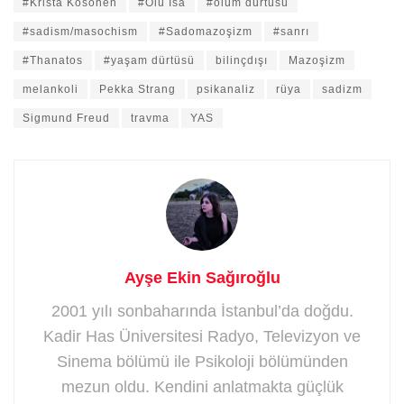
#Krista Kosonen
#Ölü İsa
#ölüm dürtüsü
#sadism/masochism
#Sadomazoşizm
#sanrı
#Thanatos
#yaşam dürtüsü
bilinçdışı
Mazoşizm
melankoli
Pekka Strang
psikanaliz
rüya
sadizm
Sigmund Freud
travma
YAS
Ayşe Ekin Sağıroğlu
2001 yılı sonbaharında İstanbul’da doğdu.
Kadir Has Üniversitesi Radyo, Televizyon ve
Sinema bölümü ile Psikoloji bölümünden
mezun oldu. Kendini anlatmakta güçlük