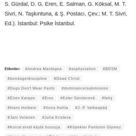
S. Gürdal, D. G. Eren, E. Salman, G. Köksal, M. T.
Sivri, N. Taşkıntuna, & Ş. Postacı, Çev.; M. T. Sivri,
Ed.). İstanbul: Psike İstanbul.
Etiketler:
#Andrea Mantegna
#asphyxiation
#BDSM
#bondage/discipline
#Dead Christ
#Dogs Don't Wear Pants
#dominance/submission
#Ellen Karppo
#Eros
#Ester Geislerová
#fetiş
#Hans Holbein
#Ilona Huhta
#J.-P. Valkeapää
#Jani Volanen
#Julia Kristeva
#Koirat eivät käytä housuja
#Köpekler Pantolon Giymez