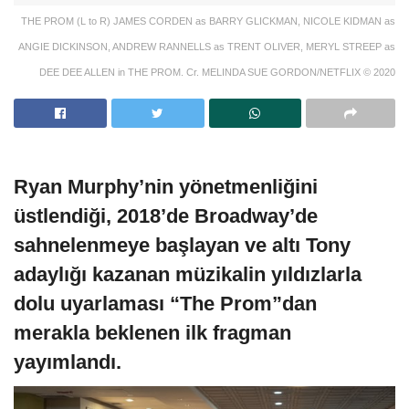
THE PROM (L to R) JAMES CORDEN as BARRY GLICKMAN, NICOLE KIDMAN as
ANGIE DICKINSON, ANDREW RANNELLS as TRENT OLIVER, MERYL STREEP as
DEE DEE ALLEN in THE PROM. Cr. MELINDA SUE GORDON/NETFLIX © 2020
Ryan Murphy’nin yönetmenliğini
üstlendiği, 2018’de Broadway’de
sahnelenmeye başlayan ve altı Tony
adaylığı kazanan müzikalin yıldızlarla
dolu uyarlaması “The Prom”dan
merakla beklenen ilk fragman
yayımlandı.