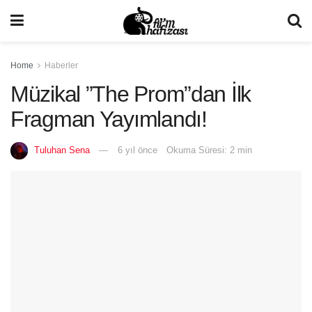
Home
Haberler
Müzikal ”The Prom”dan İlk
Fragman Yayımlandı!
Tuluhan Sena
6 yıl önce
Okuma Süresi: 2 min