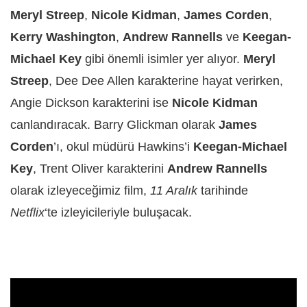
Meryl Streep
,
Nicole Kidman
,
James Corden
,
Kerry Washington
,
Andrew Rannells
ve
Keegan-
Michael Key
gibi önemli isimler yer alıyor.
Meryl
Streep
, Dee Dee Allen karakterine hayat verirken,
Angie Dickson karakterini ise
Nicole Kidman
canlandıracak. Barry Glickman olarak
James
Corden
’ı, okul müdürü Hawkins’i
Keegan-Michael
Key
, Trent Oliver karakterini
Andrew Rannells
olarak izleyeceğimiz film,
11 Aralık
tarihinde
Netflix
‘te izleyicileriyle buluşacak.