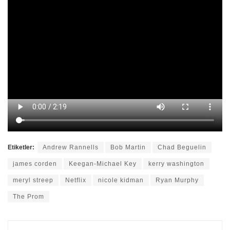
Etiketler:
Andrew Rannells
Bob Martin
Chad Beguelin
james corden
Keegan-Michael Key
kerry washington
meryl streep
Netflix
nicole kidman
Ryan Murphy
The Prom