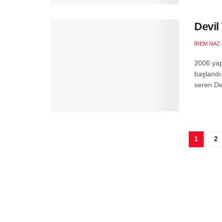
Devil
İREM NAZ
2006 yap
başlandı
seren Dev
1
2