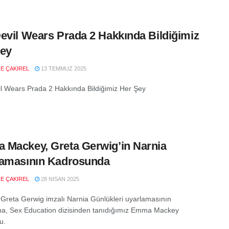
evil Wears Prada 2 Hakkında Bildiğimiz
Şey
E ÇAKIREL
13 TEMMUZ 2025
l Wears Prada 2 Hakkında Bildiğimiz Her Şey
Mackey, Greta Gerwig’in Narnia
lamasının Kadrosunda
E ÇAKIREL
28 NISAN 2025
in Greta Gerwig imzalı Narnia Günlükleri uyarlamasının
a, Sex Education dizisinden tanıdığımız Emma Mackey
u.