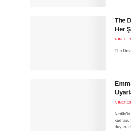
The D
Her 
AHMET EG
The Devi
Emma 
Uyar
AHMET EG
Netflix’
kadrosun
duyuruld