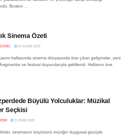
dü. Bırakın ...
lık Sinema Özeti
 GÜVEL
15 KASIM 2025
Kasım haftasında sinema dünyasında öne çıkan gelişmeler, yeni
 fragmanlar ve festival duyurularıyla şekillendi. Haftanın öne
perdede Büyülü Yolculuklar: Müzikal
er Seçkisi
YERI
31 EKIM 2025
filmler, sinemanın büyüsünü müziğin duygusal gücüyle