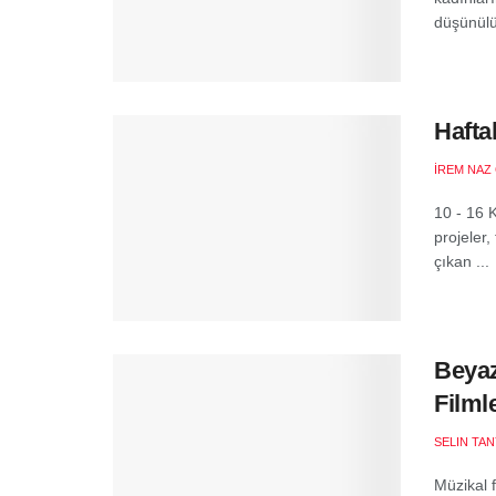
düşünülür
Hafta
İREM NAZ
10 - 16 
projeler,
çıkan ...
Beyaz
Filml
SELIN TAN
Müzikal 