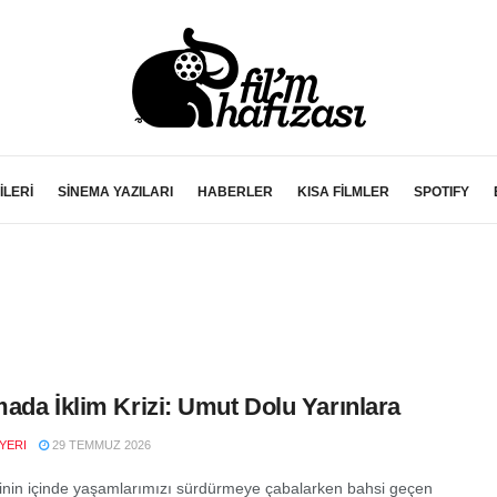
İLERİ
SİNEMA YAZILARI
HABERLER
KISA FİLMLER
SPOTIFY
ada İklim Krizi: Umut Dolu Yarınlara
YERI
29 TEMMUZ 2026
izinin içinde yaşamlarımızı sürdürmeye çabalarken bahsi geçen