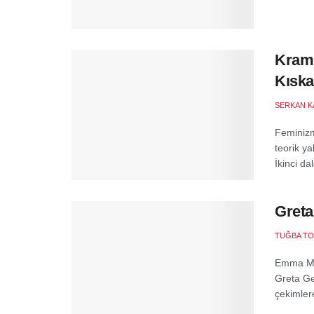
Krame
Kıska
SERKAN K
Feminizm
teorik ya
İkinci da
Greta
TUĞBA T
Emma Mac
Greta Ge
çekimler