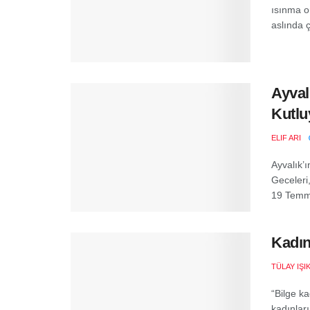
ısınma or
aslında ç
Ayval
Kutlu
ELIF ARI
Ayvalık’
Geceleri,
19 Temmuz
Kadın
TÜLAY IŞI
“Bilge k
kadınları