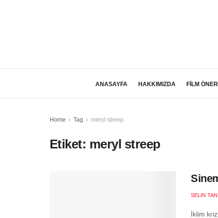
ANASAYFA
HAKKIMIZDA
FİLM ÖNER
Home
Tag
meryl streep
Etiket:
meryl streep
Sinem
SELIN TAN
İklim kr