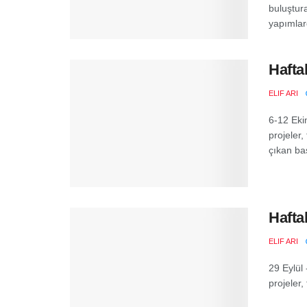
buluştura
yapımlard
Hafta
ELIF ARI
6-12 Eki
projeler,
çıkan baş
Hafta
ELIF ARI
29 Eylül
projeler,