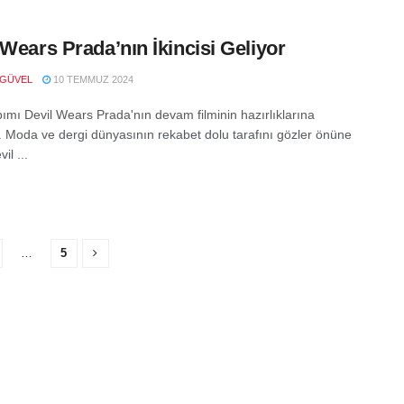
 Wears Prada’nın İkincisi Geliyor
 GÜVEL
10 TEMMUZ 2024
ımı Devil Wears Prada'nın devam filminin hazırlıklarına
. Moda ve dergi dünyasının rekabet dolu tarafını gözler önüne
il ...
…
5