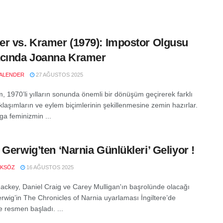
r vs. Kramer (1979): Impostor Olgusu
cında Joanna Kramer
ALENDER
27 AĞUSTOS 2025
, 1970’li yılların sonunda önemli bir dönüşüm geçirerek farklı
klaşımların ve eylem biçimlerinin şekillenmesine zemin hazırlar.
lga feminizmin ...
 Gerwig’ten ‘Narnia Günlükleri’ Geliyor !
OKSÖZ
16 AĞUSTOS 2025
key, Daniel Craig ve Carey Mulligan'ın başrolünde olacağı
rwig’in The Chronicles of Narnia uyarlaması İngiltere’de
e resmen başladı. ...