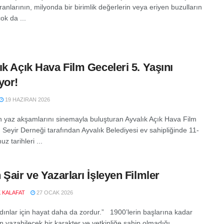
anlarının, milyonda bir birimlik değerlerin veya eriyen buzulların
ok da ...
ık Açık Hava Film Geceleri 5. Yaşını
yor!
19 HAZIRAN 2026
ın yaz akşamlarını sinemayla buluşturan Ayvalık Açık Hava Film
 Seyir Derneği tarafından Ayvalık Belediyesi ev sahipliğinde 11-
 tarihleri ...
 Şair ve Yazarları İşleyen Filmler
K KALAFAT
27 OCAK 2026
adınlar için hayat daha da zordur.” 1900’lerin başlarına kadar
n yazabilecek bir karakter ve yetkinliğe sahip olmadığı