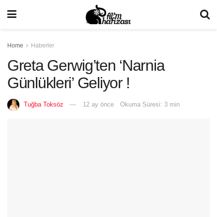
Home
Haberler
Greta Gerwig’ten ‘Narnia
Günlükleri’ Geliyor !
Tuğba Toksöz
12 ay önce
Okuma Süresi: 3 min