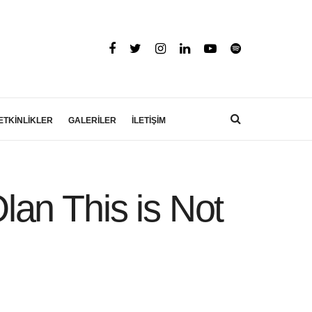
ETKİNLİKLER
GALERİLER
İLETİŞİM
an This is Not