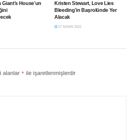
 Giant’s House’un
Kristen Stewart, Love Lies
ğini
Bleeding’in Başrolünde Yer
recek
Alacak
27 NISAN 2022
i alanlar
ile işaretlenmişlerdir
*