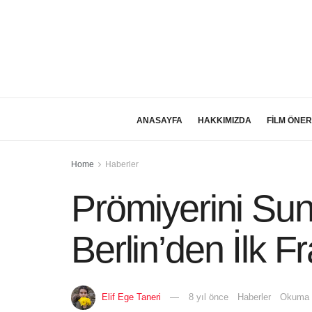
ANASAYFA
HAKKIMIZDA
FİLM ÖNER
Home
Haberler
Prömiyerini Su
Berlin’den İlk 
Elif Ege Taneri
8 yıl önce
Haberler
Okuma S