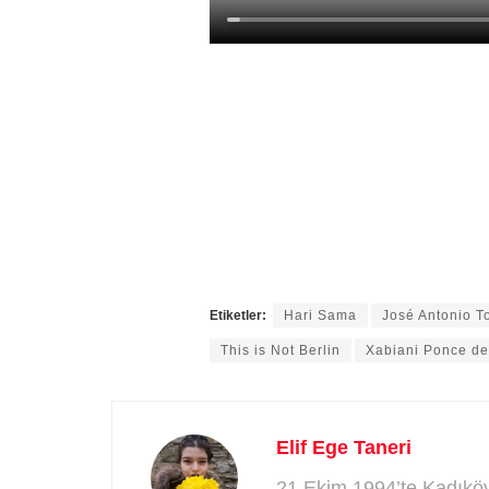
Etiketler:
Hari Sama
José Antonio T
This is Not Berlin
Xabiani Ponce d
Elif Ege Taneri
21 Ekim 1994’te Kadıköy’