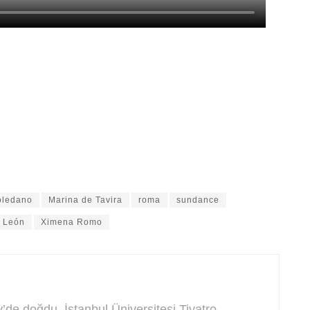
oledano
Marina de Tavira
roma
sundance
e León
Ximena Romo
de doğdu. İstanbul Üniversitesi Tiyatro