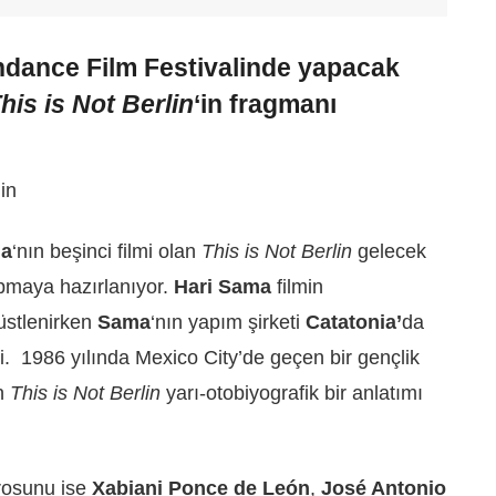
undance Film Festivalinde yapacak
his is Not Berlin
‘in fragmanı
ma
‘nın beşinci filmi olan
This is Not Berlin
gelecek
pmaya hazırlanıyor.
Hari Sama
filmin
üstlenirken
Sama
‘nın yapım şirketi
Catatonia’
da
di. 1986 yılında Mexico City’de geçen bir gençlik
an
This is Not Berlin
yarı-otobiyografik bir anlatımı
rosunu ise
Xabiani Ponce de León
,
José Antonio