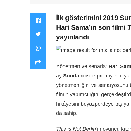
İlk gösterimini 2019 S
Hari Sama’ın son filmi
T
yayınlandı.
Yönetmen ve senarist
Hari Sa
ay
Sundance
‘de prömiyerini ya
yönetmenliğini ve senaryosunu 
filmin yapımcılığını gerçekleştir
hikâyesini beyazperdeye taşıy
da sahip.
This is Not Berlin
‘in oyuncu kad