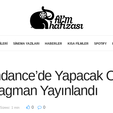
İLERİ
SİNEMA YAZILARI
HABERLER
KISA FİLMLER
SPOTIFY
ndance’de Yapacak Ol
Fragman Yayınlandı
0
0
üresi: 1 min