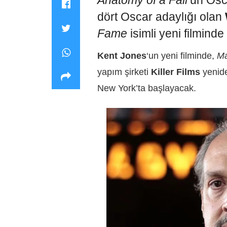
Anatomy of a Fall
‘un Os
dört Oscar adaylığı olan
Fame
isimli yeni filmind
Kent Jones
‘un yeni filminde,
M
yapım şirketi
Killer Films
yenide
New York’ta başlayacak.