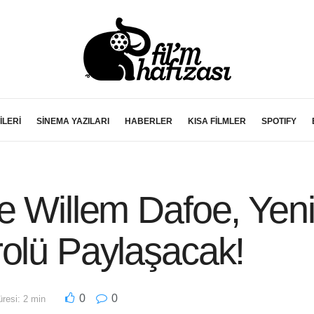
İLERİ
SİNEMA YAZILARI
HABERLER
KISA FİLMLER
SPOTIFY
e Willem Dafoe, Yeni
rolü Paylaşacak!
0
0
resi: 2 min