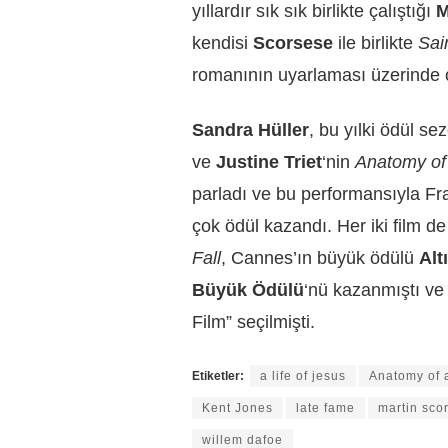
yıllardır sık sık birlikte çalıştığı
M
kendisi
Scorsese
ile birlikte
Sai
romanının uyarlaması üzerinde ç
Sandra Hüller
, bu yılki ödül s
ve
Justine Triet
‘nin
Anatomy of 
parladı ve bu performansıyla F
çok ödül kazandı. Her iki film d
Fall
, Cannes’ın büyük ödülü
Alt
Büyük Ödülü
‘nü kazanmıştı v
Film” seçilmişti.
Etiketler:
a life of jesus
Anatomy of a
Kent Jones
late fame
martin sco
willem dafoe