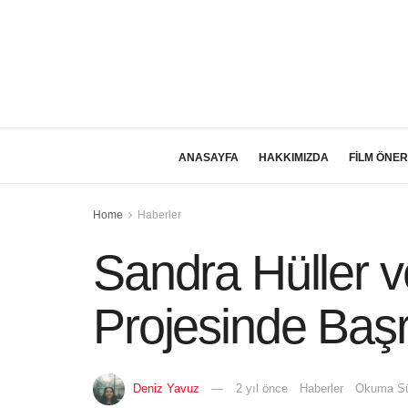
ANASAYFA
HAKKIMIZDA
FİLM ÖNER
Home
Haberler
Sandra Hüller v
Projesinde Baş
Deniz Yavuz
2 yıl önce
Haberler
Okuma Sü