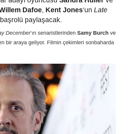
car adayı oyuncusu
Sandra Hüller
ve
Willem Dafoe
,
Kent Jones
‘un
Late
e başrolü paylaşacak.
ay December
‘ın senaristlerinden
Samy Burch
ve
n bir araya geliyor. Filmin çekimleri sonbaharda