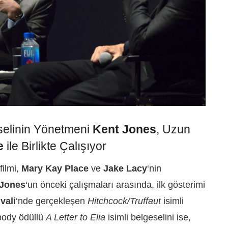
elinin Yönetmeni
Kent Jones
, Uzun
e
ile Birlikte Çalışıyor
filmi,
Mary Kay Place
ve
Jake Lacy
‘nin
Jones
‘un önceki çalışmaları arasında, ilk gösterimi
vali
‘nde gerçekleşen
Hitchcock/Truffaut
isimli
body ödüllü
A Letter to Elia
isimli belgeselini ise,