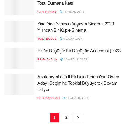
Tozu Dumana Kattı!
CAN TURBAY
18 OCAK 2024
Yine Yine Yeniden Yaşasın Sinema: 2023
Yılından Bir Kuple Sinema
TUBA BÜDÜŞ
4 OCAK 2024
Erk’in Düşüşü: Bir Düşüşün Anatomisi (2023)
ESMA AKALIN
19 ARALIK 2023
Anatomy of a Fall Ekibinin Fransa’nın Oscar
Adayı Seçimine Tepkisi Büyüyerek Devam
Ediyor!
NEHIR ARSLAN
11 ARALIK 2023
1
2