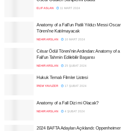
ELIF ASLAN
11 MART 2024
Anatomy of a Fall’un Patili Yıldızı Messi Oscar
Töreni’ne Katılmayacak
NEHIR ARSLAN
10 MART 2024
César Ödül Töreni’nin Ardından: Anatomy of a
Fall’un Tahmin Edilebilir Başarısı
NEHIR ARSLAN
25 ŞUBAT 2024
Hukuk Temalı Filmler Listesi
İREM YAVUZER
17 ŞUBAT 2024
Anatomy of a Fall Dizi mi Olacak?
NEHIR ARSLAN
4 ŞUBAT 2024
2024 BAFTA Adayları Açıklandı: Oppenheimer