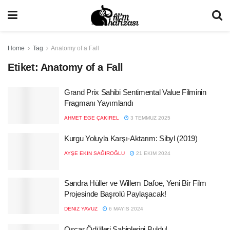
Home
Tag
Anatomy of a Fall
Etiket:
Anatomy of a Fall
Grand Prix Sahibi Sentimental Value Filminin
Fragmanı Yayımlandı
AHMET EGE ÇAKIREL
3 TEMMUZ 2025
Kurgu Yoluyla Karşı-Aktarım: Sibyl (2019)
AYŞE EKIN SAĞIROĞLU
21 EKIM 2024
Sandra Hüller ve Willem Dafoe, Yeni Bir Film
Projesinde Başrolü Paylaşacak!
DENIZ YAVUZ
6 MAYIS 2024
Oscar Ödülleri Sahiplerini Buldu!