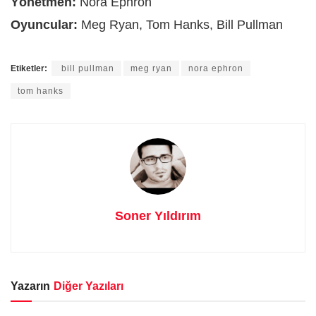
Yönetmen:
Nora Ephron
Oyuncular:
Meg Ryan, Tom Hanks, Bill Pullman
Etiketler:
bill pullman
meg ryan
nora ephron
tom hanks
Soner Yıldırım
Yazarın
Diğer Yazıları