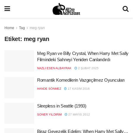
Home
Tag
meg ryan
Etiket:
meg ryan
Meg Ryan ve Billy Crystal, When Harry Met Sally
Filmindeki Sahneyi Yeniden Canlandırdı
NAZLI ESEN ALBAYRAK
2 ŞUBAT 2025
Romantik Komedilerin Vazgeçilmez Oyuncuları
HANDE SÖNMEZ
17 KASIM 2016
Sleepless in Seattle (1993)
SONER YILDIRIM
27 MAYIS 2012
Biraz Gevezelik Edelim: When Harry Met Sally…