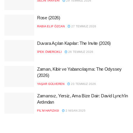
SELIN TANYERI
29 TEMMUZ 2026
Rose (2026)
RABIA ELIF ÖZCAN
27 TEMMUZ 2026
Duvara Açılan Kapılar: The Invite (2026)
İPEK ÖMERCIKLI
26 TEMMUZ 2026
Zaman, Kibir ve Yabancılaşma: The Odyssey
(2026)
YAŞAR GÜLVEREN
23 TEMMUZ 2026
Zamansız, Yersiz, Ama Bize Dair: David Lynch’in
Ardından
FIL'M HAFIZASI
2 NISAN 2025