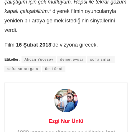
çalıştığım için çok mutluyum. Hepsi ile tekrar gözüm
kapalı çalışabilirim.”
diyerek filmin oyuncularıyla
yeniden bir araya gelmek istediğinin sinyallerini
verdi.
Film
16 Şubat 2018
‘de vizyona girecek.
Etiketler:
Alican Yücesoy
demet evgar
sofra sırları
sofra sırları gala
ümit ünal
Ezgi Nur Ünlü
1989 senesinde dünyaya geldiğinden beri