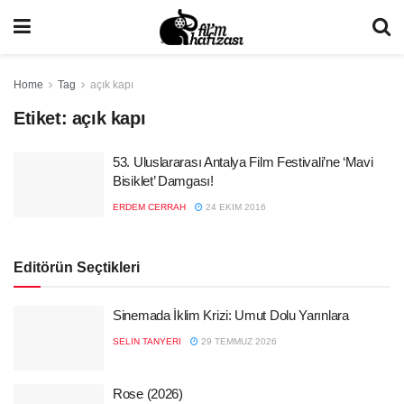
Home
Tag
açık kapı
Etiket:
açık kapı
53. Uluslararası Antalya Film Festivali’ne ‘Mavi
Bisiklet’ Damgası!
ERDEM CERRAH
24 EKIM 2016
Editörün Seçtikleri
Sinemada İklim Krizi: Umut Dolu Yarınlara
SELIN TANYERI
29 TEMMUZ 2026
Rose (2026)