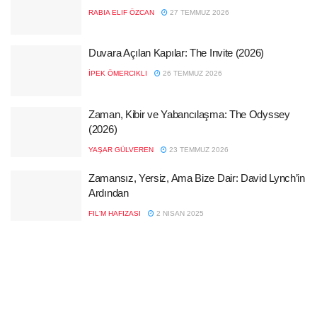
RABIA ELIF ÖZCAN
27 TEMMUZ 2026
Duvara Açılan Kapılar: The Invite (2026)
İPEK ÖMERCIKLI
26 TEMMUZ 2026
Zaman, Kibir ve Yabancılaşma: The Odyssey
(2026)
YAŞAR GÜLVEREN
23 TEMMUZ 2026
Zamansız, Yersiz, Ama Bize Dair: David Lynch’in
Ardından
FIL'M HAFIZASI
2 NISAN 2025