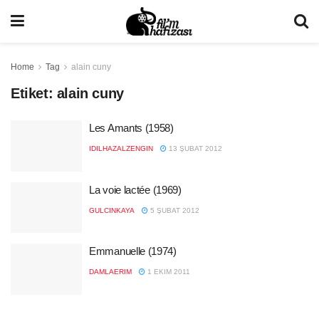
Home
Tag
alain cuny
Etiket:
alain cuny
Les Amants (1958)
IDILHAZALZENGIN
13 ŞUBAT 2012
La voie lactée (1969)
GULCINKAYA
5 ŞUBAT 2012
Emmanuelle (1974)
DAMLAERIM
1 EKIM 2011