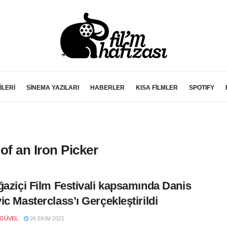
İLERİ
SİNEMA YAZILARI
HABERLER
KISA FİLMLER
SPOTIFY
of an Iron Picker
ğaziçi Film Festivali kapsamında Danis
ic Masterclass’ı Gerçekleştirildi
 GÜVEL
26 EKIM 2021