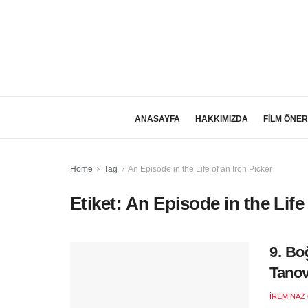
ANASAYFA
HAKKIMIZDA
FİLM ÖNER
Home
Tag
An Episode in the Life of an Iron Picker
Etiket:
An Episode in the Life 
9. Bo
Tanov
İREM NAZ