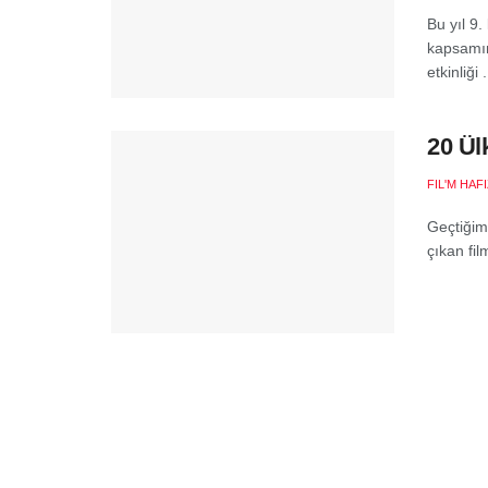
Bu yıl 9
kapsamın
etkinliği .
20 Ül
FIL'M HAF
Geçtiğimi
çıkan fil