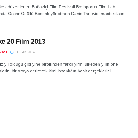
. kez düzenlenen Boğaziçi Film Festivali Boshporus Film Lab
da Oscar Ödüllü Bosnalı yönetmen Danis Tanovic, masterclass
..
ke 20 Film 2013
IZASI
1 OCAK 2014
z yıl olduğu gibi yine birbirinden farklı yirmi ülkeden yılın öne
mlerini bir araya getirerek kimi insanlığın basit gerçeklerini ...