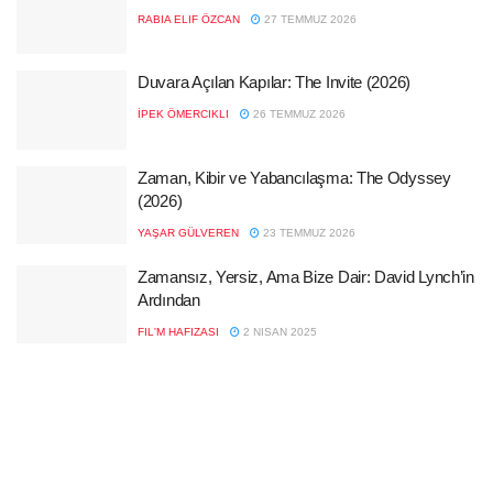
RABIA ELIF ÖZCAN
27 TEMMUZ 2026
Duvara Açılan Kapılar: The Invite (2026)
İPEK ÖMERCIKLI
26 TEMMUZ 2026
Zaman, Kibir ve Yabancılaşma: The Odyssey
(2026)
YAŞAR GÜLVEREN
23 TEMMUZ 2026
Zamansız, Yersiz, Ama Bize Dair: David Lynch’in
Ardından
FIL'M HAFIZASI
2 NISAN 2025