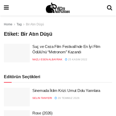
Home
Tag
Bir Atın Düşü
Etiket:
Bir Atın Düşü
Suç ve Ceza Film Festivali’nde En İyi Film
Ödülü’nü “Metronom” Kazandı
NAZLI ESEN ALBAYRAK
25 KASIM 2022
Editörün Seçtikleri
Sinemada İklim Krizi: Umut Dolu Yarınlara
SELIN TANYERI
29 TEMMUZ 2026
Rose (2026)