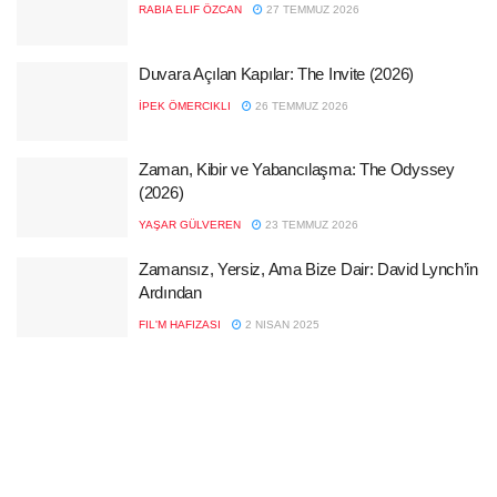
RABIA ELIF ÖZCAN
27 TEMMUZ 2026
Duvara Açılan Kapılar: The Invite (2026)
İPEK ÖMERCIKLI
26 TEMMUZ 2026
Zaman, Kibir ve Yabancılaşma: The Odyssey
(2026)
YAŞAR GÜLVEREN
23 TEMMUZ 2026
Zamansız, Yersiz, Ama Bize Dair: David Lynch’in
Ardından
FIL'M HAFIZASI
2 NISAN 2025