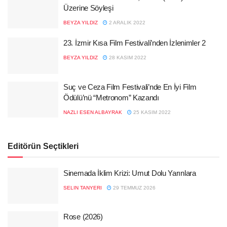
Üzerine Söyleşi
BEYZA YILDIZ
2 ARALIK 2022
23. İzmir Kısa Film Festivali’nden İzlenimler 2
BEYZA YILDIZ
28 KASIM 2022
Suç ve Ceza Film Festivali’nde En İyi Film
Ödülü’nü “Metronom” Kazandı
NAZLI ESEN ALBAYRAK
25 KASIM 2022
Editörün Seçtikleri
Sinemada İklim Krizi: Umut Dolu Yarınlara
SELIN TANYERI
29 TEMMUZ 2026
Rose (2026)