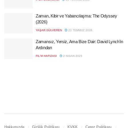
Zaman, Kibir ve Yabancılaşma: The Odyssey
(2026)
YAŞAR GÜLVEREN
23 TEMMUZ 2026
Zamansız, Yersiz, Ama Bize Dair: David Lynch’in
Ardından
FIL'M HAFIZASI
2 NISAN 2025
Hakkımızda
Gizlilik Politikası
KVKK
Çerez Politikası