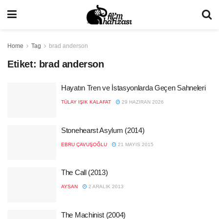
Home
Tag
brad anderson
Etiket:
brad anderson
Hayatın Tren ve İstasyonlarda Geçen Sahneleri
TÜLAY IŞIK KALAFAT
29 HAZIRAN 2026
Stonehearst Asylum (2014)
EBRU ÇAVUŞOĞLU
21 MAYIS 2015
The Call (2013)
AYSAN
2 ARALIK 2013
The Machinist (2004)