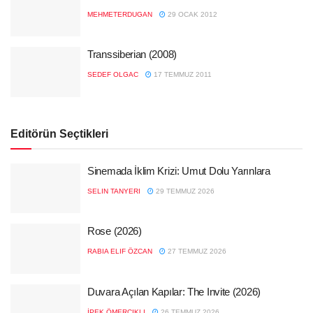
MEHMETERDUGAN
29 OCAK 2012
Transsiberian (2008)
SEDEF OLGAC
17 TEMMUZ 2011
Editörün Seçtikleri
Sinemada İklim Krizi: Umut Dolu Yarınlara
SELIN TANYERI
29 TEMMUZ 2026
Rose (2026)
RABIA ELIF ÖZCAN
27 TEMMUZ 2026
Duvara Açılan Kapılar: The Invite (2026)
İPEK ÖMERCIKLI
26 TEMMUZ 2026