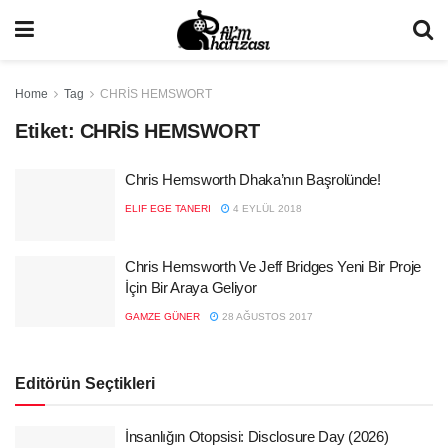
Home
Tag
CHRİS HEMSWORT
Etiket:
CHRİS HEMSWORT
Chris Hemsworth Dhaka’nın Başrolünde!
ELIF EGE TANERI
4 EYLÜL 2018
Chris Hemsworth Ve Jeff Bridges Yeni Bir Proje
İçin Bir Araya Geliyor
GAMZE GÜNER
28 AĞUSTOS 2017
Editörün Seçtikleri
İnsanlığın Otopsisi: Disclosure Day (2026)