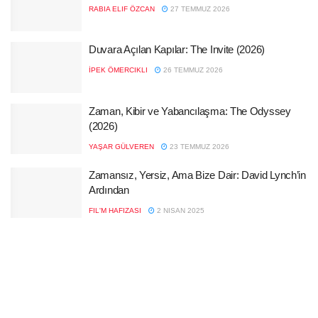
RABIA ELIF ÖZCAN
27 TEMMUZ 2026
Duvara Açılan Kapılar: The Invite (2026)
İPEK ÖMERCIKLI
26 TEMMUZ 2026
Zaman, Kibir ve Yabancılaşma: The Odyssey
(2026)
YAŞAR GÜLVEREN
23 TEMMUZ 2026
Zamansız, Yersiz, Ama Bize Dair: David Lynch’in
Ardından
FIL'M HAFIZASI
2 NISAN 2025