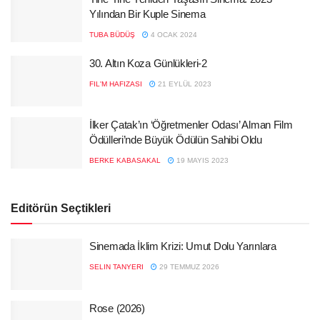
Yılından Bir Kuple Sinema
TUBA BÜDÜŞ
4 OCAK 2024
30. Altın Koza Günlükleri-2
FIL'M HAFIZASI
21 EYLÜL 2023
İlker Çatak’ın ‘Öğretmenler Odası’ Alman Film
Ödülleri’nde Büyük Ödülün Sahibi Oldu
BERKE KABASAKAL
19 MAYIS 2023
Editörün Seçtikleri
Sinemada İklim Krizi: Umut Dolu Yarınlara
SELIN TANYERI
29 TEMMUZ 2026
Rose (2026)