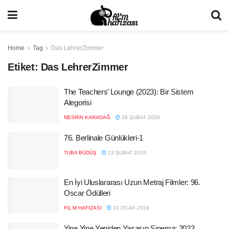
Home
Tag
Das LehrerZimmer
Etiket:
Das LehrerZimmer
The Teachers’ Lounge (2023): Bir Sistem
Alegorisi
NESRIN KARADAĞ
28 ŞUBAT 2026
76. Berlinale Günlükleri-1
TUBA BÜDÜŞ
13 ŞUBAT 2026
En İyi Uluslararası Uzun Metraj Filmler: 96.
Oscar Ödülleri
FIL'M HAFIZASI
31 OCAK 2024
Yine Yine Yeniden Yaşasın Sinema: 2023