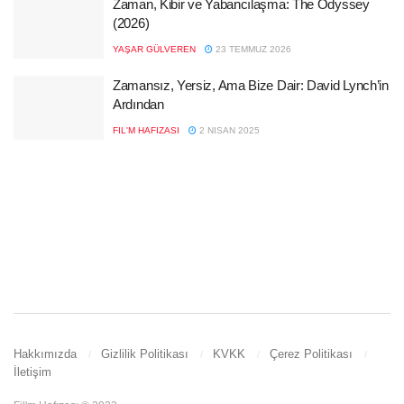
Zaman, Kibir ve Yabancılaşma: The Odyssey
(2026)
YAŞAR GÜLVEREN
23 TEMMUZ 2026
Zamansız, Yersiz, Ama Bize Dair: David Lynch’in
Ardından
FIL'M HAFIZASI
2 NISAN 2025
Hakkımızda
Gizlilik Politikası
KVKK
Çerez Politikası
İletişim