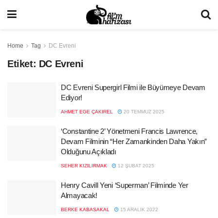
Home
Tag
DC Evreni
Etiket:
DC Evreni
DC Evreni Supergirl Filmi ile Büyümeye Devam
Ediyor!
AHMET EGE ÇAKIREL
20 TEMMUZ 2025
‘Constantine 2’ Yönetmeni Francis Lawrence,
Devam Filminin “Her Zamankinden Daha Yakın”
Olduğunu Açıkladı
SEHER KIZILIRMAK
12 ŞUBAT 2025
Henry Cavill Yeni ‘Superman’ Filminde Yer
Almayacak!
BERKE KABASAKAL
15 ARALIK 2022