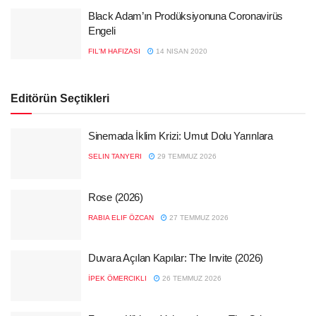
Black Adam’ın Prodüksiyonuna Coronavirüs
Engeli
FIL'M HAFIZASI
14 NISAN 2020
Editörün Seçtikleri
Sinemada İklim Krizi: Umut Dolu Yarınlara
SELIN TANYERI
29 TEMMUZ 2026
Rose (2026)
RABIA ELIF ÖZCAN
27 TEMMUZ 2026
Duvara Açılan Kapılar: The Invite (2026)
İPEK ÖMERCIKLI
26 TEMMUZ 2026