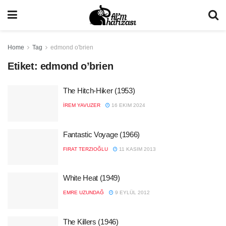
Home
Tag
edmond o'brien
Etiket:
edmond o’brien
The Hitch-Hiker (1953)
İREM YAVUZER
16 EKIM 2024
Fantastic Voyage (1966)
FIRAT TERZIOĞLU
11 KASIM 2013
White Heat (1949)
EMRE UZUNDAĞ
9 EYLÜL 2012
The Killers (1946)