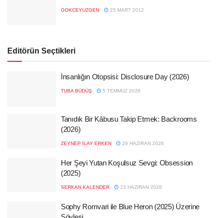
GOKCEYUZGEN
25 MART 2012
Editörün Seçtikleri
İnsanlığın Otopsisi: Disclosure Day (2026)
TUBA BÜDÜŞ
5 TEMMUZ 2026
Tanıdık Bir Kâbusu Takip Etmek: Backrooms
(2026)
ZEYNEP İLAY ERKEN
29 HAZIRAN 2026
Her Şeyi Yutan Koşulsuz Sevgi: Obsession
(2025)
SERKAN KALENDER
23 HAZIRAN 2026
Sophy Romvari ile Blue Heron (2025) Üzerine
Söyleşi