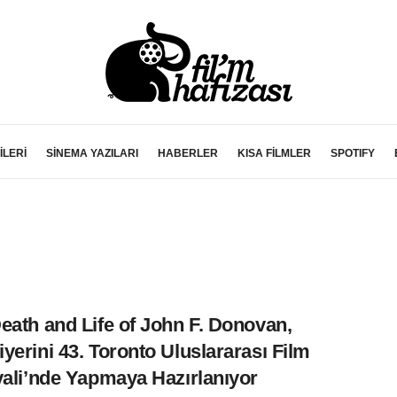
İLERİ
SİNEMA YAZILARI
HABERLER
KISA FİLMLER
SPOTIFY
eath and Life of John F. Donovan,
yerini 43. Toronto Uluslararası Film
vali’nde Yapmaya Hazırlanıyor