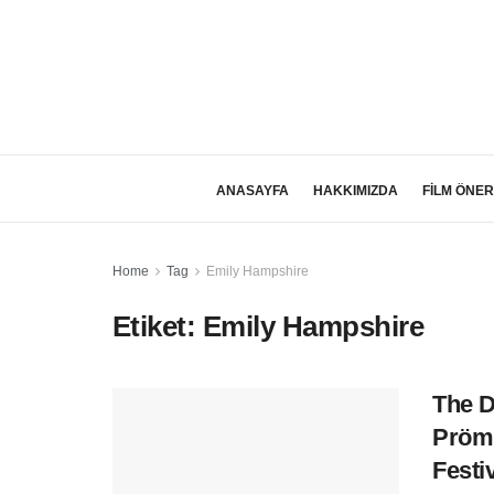
ANASAYFA
HAKKIMIZDA
FİLM ÖNER
Home
Tag
Emily Hampshire
Etiket:
Emily Hampshire
The D
Prömi
Festi