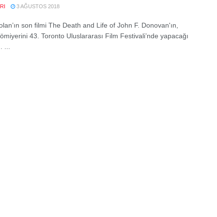
RI
3 AĞUSTOS 2018
olan’ın son filmi The Death and Life of John F. Donovan'ın,
ömiyerini 43. Toronto Uluslararası Film Festivali’nde yapacağı
 ...