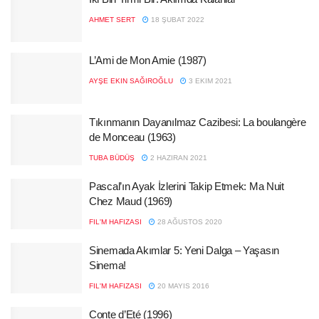
AHMET SERT
18 ŞUBAT 2022
L’Ami de Mon Amie (1987)
AYŞE EKIN SAĞIROĞLU
3 EKIM 2021
Tıkınmanın Dayanılmaz Cazibesi: La boulangère
de Monceau (1963)
TUBA BÜDÜŞ
2 HAZIRAN 2021
Pascal’ın Ayak İzlerini Takip Etmek: Ma Nuit
Chez Maud (1969)
FIL'M HAFIZASI
28 AĞUSTOS 2020
Sinemada Akımlar 5: Yeni Dalga – Yaşasın
Sinema!
FIL'M HAFIZASI
20 MAYIS 2016
Conte d’Eté (1996)