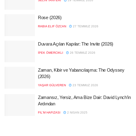
SELIN TANYERI
29 TEMMUZ 2026
Rose (2026)
RABIA ELIF ÖZCAN
27 TEMMUZ 2026
Duvara Açılan Kapılar: The Invite (2026)
İPEK ÖMERCIKLI
26 TEMMUZ 2026
Zaman, Kibir ve Yabancılaşma: The Odyssey
(2026)
YAŞAR GÜLVEREN
23 TEMMUZ 2026
Zamansız, Yersiz, Ama Bize Dair: David Lynch’in
Ardından
FIL'M HAFIZASI
2 NISAN 2025