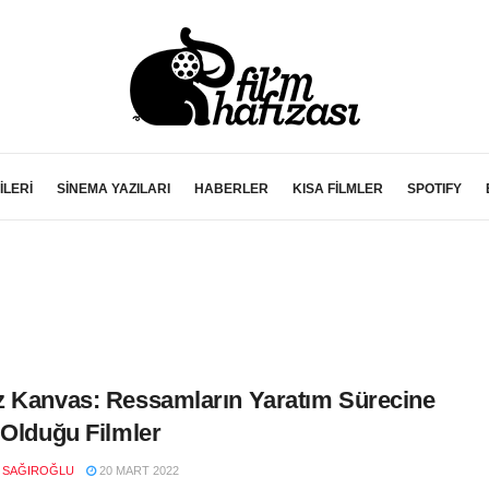
İLERİ
SİNEMA YAZILARI
HABERLER
KISA FİLMLER
SPOTIFY
 Kanvas: Ressamların Yaratım Sürecine
 Olduğu Filmler
N SAĞIROĞLU
20 MART 2022