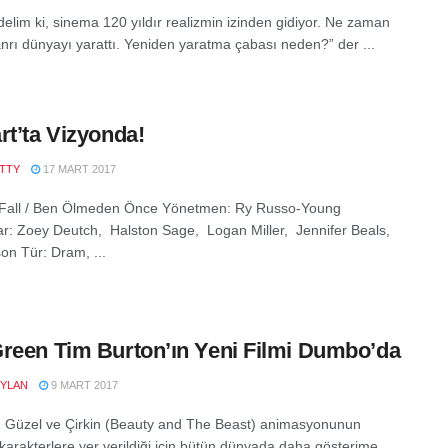
delim ki, sinema 120 yıldır realizmin izinden gidiyor. Ne zaman
anrı dünyayı yarattı. Yeniden yaratma çabası neden?” der ...
rt’ta Vizyonda!
ITTY
17 MART 2017
 Fall / Ben Ölmeden Önce Yönetmen: Ry Russo-Young
r: Zoey Deutch, Halston Sage, Logan Miller, Jennifer Beals,
on Tür: Dram, ...
reen Tim Burton’ın Yeni Filmi Dumbo’da
YLAN
9 MART 2017
n Güzel ve Çirkin (Beauty and The Beast) animasyonunun
 karakterlere yer verildiği için bütün dünyada daha gösterime