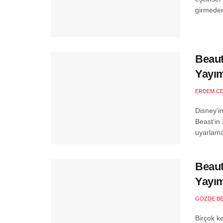
girmeden 
Beaut
Yayım
ERDEM C
Disney’i
Beast‘in
uyarlama
Beaut
Yayım
GÖZDE B
Birçok k