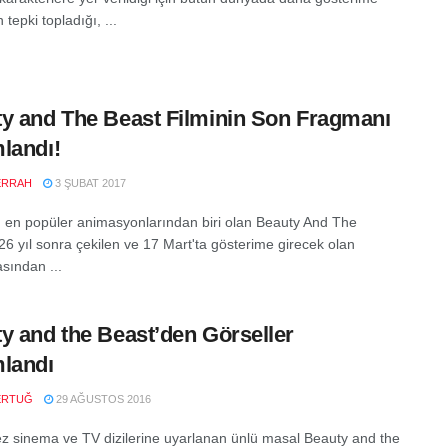
tepki topladığı, ...
y and The Beast Filminin Son Fragmanı
landı!
ERRAH
3 ŞUBAT 2017
n en popüler animasyonlarından biri olan Beauty And The
 26 yıl sonra çekilen ve 17 Mart'ta gösterime girecek olan
sından ...
y and the Beast’den Görseller
landı
ERTUĞ
29 AĞUSTOS 2016
ez sinema ve TV dizilerine uyarlanan ünlü masal Beauty and the