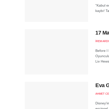
“Kabul e
kaybı! T
17 Ma
İREM ARD
Before I
Oyuncula
Liv Hews
Eva G
AHMET CE
Disney'i
eşcinsel