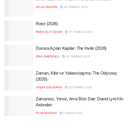
SELIN TANYERI
29 TEMMUZ 2026
Rose (2026)
RABIA ELIF ÖZCAN
27 TEMMUZ 2026
Duvara Açılan Kapılar: The Invite (2026)
İPEK ÖMERCIKLI
26 TEMMUZ 2026
Zaman, Kibir ve Yabancılaşma: The Odyssey
(2026)
YAŞAR GÜLVEREN
23 TEMMUZ 2026
Zamansız, Yersiz, Ama Bize Dair: David Lynch’in
Ardından
FIL'M HAFIZASI
2 NISAN 2025