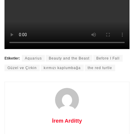
Etiketler:
Aquarius
Beauty and the Beast
Before I Fall
Güzel ve Çirkin
kırmızı kaplumbağa
the red turtle
İrem Arditty