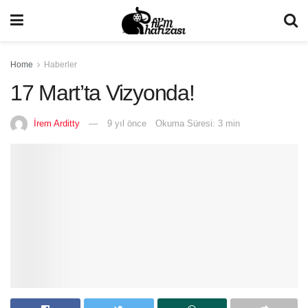
Home
Haberler
17 Mart’ta Vizyonda!
İrem Arditty
9 yıl önce
Okuma Süresi: 3 min