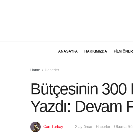
ANASAYFA
HAKKIMIZDA
FİLM ÖNER
Home
Haberler
Bütçesinin 300
Yazdı: Devam Fi
Can Turbay
2 ay önce
Haberler
Okuma Sür