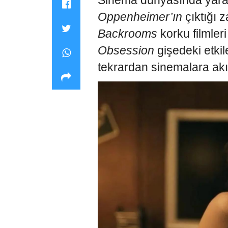
Sinema dünyasında yarat
Oppenheimer’ın
çıktığı 
Backrooms
korku filmler
Obsession
gişedeki etki
tekrardan sinemalara akı