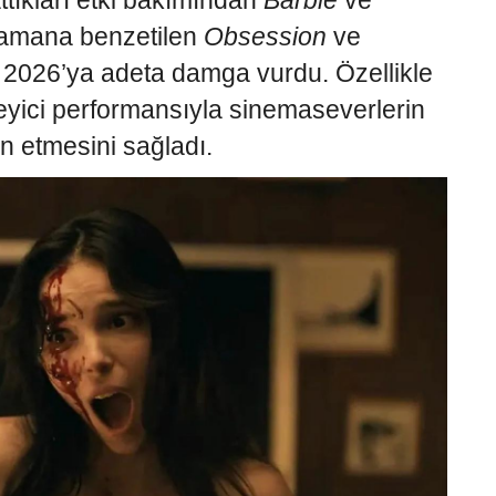
tıkları etki bakımından
Barbie
ve
zamana benzetilen
Obsession
ve
i 2026’ya adeta damga vurdu. Özellikle
leyici performansıyla sinemaseverlerin
n etmesini sağladı.