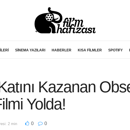
İLERİ
SİNEMA YAZILARI
HABERLER
KISA FİLMLER
SPOTIFY
 Katını Kazanan Obse
lmi Yolda!
0
0
esi: 2 min