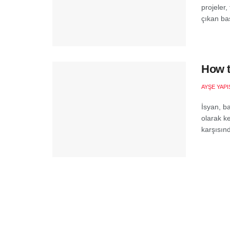
projeler,
çıkan baş
How t
AYŞE YAPI
İsyan, ba
olarak ke
karşısınd