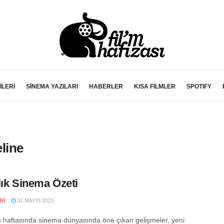
İLERİ
SİNEMA YAZILARI
HABERLER
KISA FİLMLER
SPOTIFY
line
lık Sinema Özeti
RI
31 MAYIS 2025
 haftasında sinema dünyasında öne çıkan gelişmeler, yeni